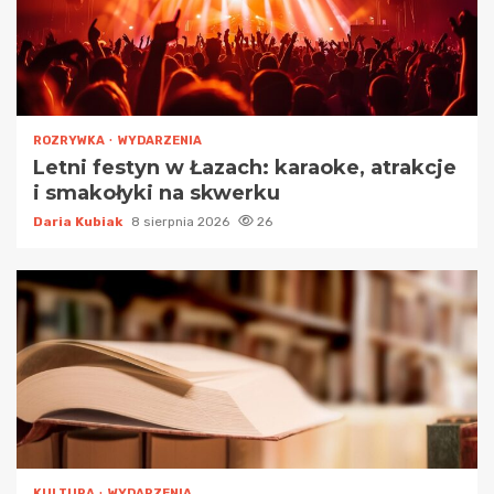
ROZRYWKA
WYDARZENIA
Letni festyn w Łazach: karaoke, atrakcje
i smakołyki na skwerku
Daria Kubiak
8 sierpnia 2026
26
KULTURA
WYDARZENIA