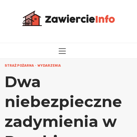
Przejdź
do
treści
MENU
GŁÓWNE
STRAŻ POŻARNA
WYDARZENIA
Dwa
niebezpieczne
zadymienia w