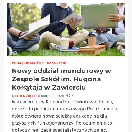
PODJĘCIE SŁUŻBY
SZKOLENIE
Nowy oddział mundurowy w
Zespole Szkół im. Hugona
Kołłątaja w Zawierciu
Daria Kubiak
6 sierpnia 2026
8
W Zawierciu, w Komendzie Powiatowej Policji,
doszło do podpisania kluczowego Porozumienia,
które otwiera nową ścieżkę edukacyjną dla
przyszłych funkcjonariuszy. Porozumienie to
dotyczy realizacji specjalistycznych zajęć...