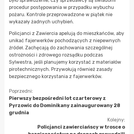
było sprawdzenie, czy sprzedawcy są świadomi
procedur postępowania w przypadku wybuchu
pożaru. Kontrole przeprowadzone w piątek nie
wykazały żadnych uchybień.
Policjanci z Zawiercia apelują do mieszkańców, aby
unikać fajerwerków pochodzących z niepewnych
źródeł. Zachęcają do zachowania szczególnej
ostrożności i zdrowego rozsądku podczas
Sylwestra, jeśli planujemy korzystać z materiałów
pirotechnicznych. Przywołują również zasady
bezpiecznego korzystania z fajerwerków.
Kontynuuj
Poprzedni:
Pierwszy bezpośredni lot czarterowy z
czytanie
Pyrzowic do Dominikany zainaugurowany 28
grudnia
Kolejny:
Policjanci zawierciańscy w trosce o