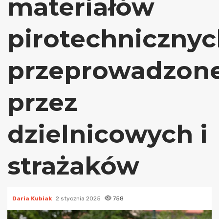
materiałów
pirotechniczny
przeprowadzon
przez
dzielnicowych i
strażaków
Daria Kubiak
2 stycznia 2025
758