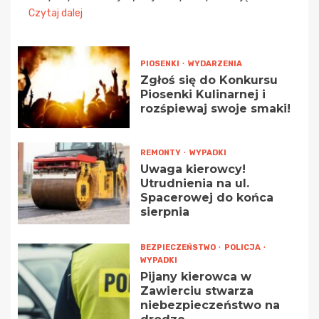
Czytaj dalej
PIOSENKI
WYDARZENIA
Zgłoś się do Konkursu
Piosenki Kulinarnej i
rozśpiewaj swoje smaki!
REMONTY
WYPADKI
Uwaga kierowcy!
Utrudnienia na ul.
Spacerowej do końca
sierpnia
BEZPIECZEŃSTWO
POLICJA
WYPADKI
Pijany kierowca w
Zawierciu stwarza
niebezpieczeństwo na