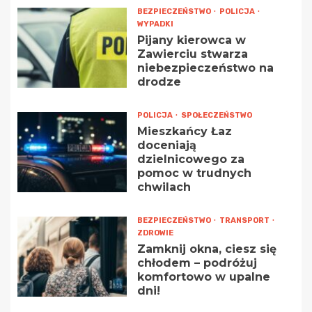
BEZPIECZEŃSTWO
POLICJA
WYPADKI
Pijany kierowca w
Zawierciu stwarza
niebezpieczeństwo na
drodze
POLICJA
SPOŁECZEŃSTWO
Mieszkańcy Łaz
doceniają
dzielnicowego za
pomoc w trudnych
chwilach
BEZPIECZEŃSTWO
TRANSPORT
ZDROWIE
Zamknij okna, ciesz się
chłodem – podróżuj
komfortowo w upalne
dni!