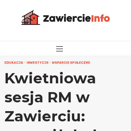
Przejdź
do
treści
MENU
GŁÓWNE
EDUKACJA
INWESTYCJE
WSPARCIE SPOŁECZNE
Kwietniowa
sesja RM w
Zawierciu: