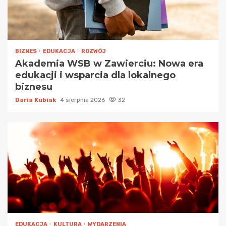
BIZNES
EDUKACJA
ROZWÓJ
Akademia WSB w Zawierciu: Nowa era
edukacji i wsparcia dla lokalnego
biznesu
Daria Kubiak
4 sierpnia 2026
32
EDUKACJA
KULTURA
WYDARZENIA