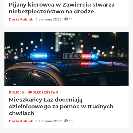
Pijany kierowca w Zawierciu stwarza
niebezpieczeństwo na drodze
Daria Kubiak
6 sierpnia 2026
14
POLICJA
SPOŁECZEŃSTWO
Mieszkańcy Łaz doceniają
dzielnicowego za pomoc w trudnych
chwilach
Daria Kubiak
6 sierpnia 2026
13