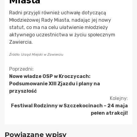
Miasta
Radni przyjęli również uchwałę dotyczącą
Młodzieżowej Rady Miasta, nadając jej nowy
statut, co ma na celu ułatwienie młodzieży
aktywnego uczestnictwa w życiu społecznym
Zawiercia.
Źródło: Urząd Miejski w Zawierciu
Kontynuuj
Poprzedni:
Nowe władze OSP w Kroczycach:
czytanie
Podsumowanie XIII Zjazdu i plany na
przyszłość
Kolejny:
Festiwal Rodzinny w Szczekocinach – 24 maja
pełen atrakcji!
Powiązane wpisy