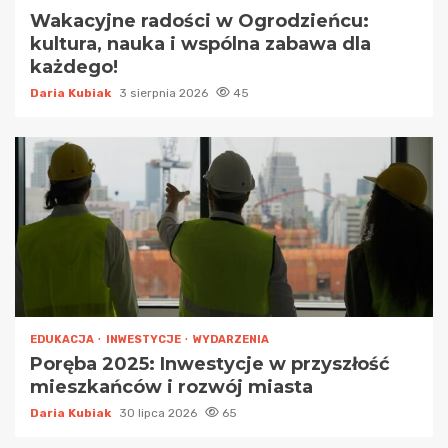
Wakacyjne radości w Ogrodzieńcu:
kultura, nauka i wspólna zabawa dla
każdego!
Daria Kubiak
3 sierpnia 2026
45
EDUKACJA
INWESTYCJE
WYDARZENIA
Poręba 2025: Inwestycje w przyszłość
mieszkańców i rozwój miasta
Daria Kubiak
30 lipca 2026
65