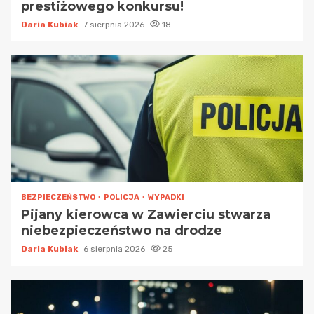
prestiżowego konkursu!
Daria Kubiak
7 sierpnia 2026
18
BEZPIECZEŃSTWO
POLICJA
WYPADKI
Pijany kierowca w Zawierciu stwarza
niebezpieczeństwo na drodze
Daria Kubiak
6 sierpnia 2026
25