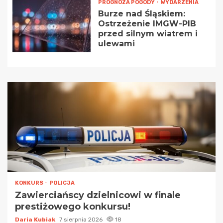
PROGNOZA POGODY
WYDARZENIA
Burze nad Śląskiem:
Ostrzeżenie IMGW-PIB
przed silnym wiatrem i
ulewami
KONKURS
POLICJA
Zawierciańscy dzielnicowi w finale
prestiżowego konkursu!
Daria Kubiak
7 sierpnia 2026
18