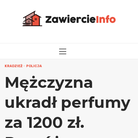
Przejdź
do
treści
MENU
GŁÓWNE
KRADZIEŻ
POLICJA
Mężczyzna
ukradł perfumy
za 1200 zł.