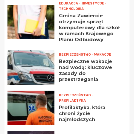
EDUKACJA
INWESTYCJE
TECHNOLOGIA
Gmina Zawiercie
otrzymuje sprzęt
komputerowy dla szkół
w ramach Krajowego
Planu Odbudowy
BEZPIECZEŃSTWO
WAKACJE
Bezpieczne wakacje
nad wodą: kluczowe
zasady do
przestrzegania
BEZPIECZEŃSTWO
PROFILAKTYKA
Profilaktyka, która
chroni życie
najmłodszych