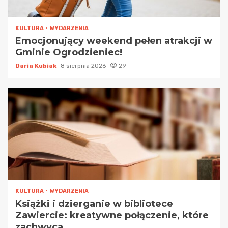
KULTURA
WYDARZENIA
Emocjonujący weekend pełen atrakcji w
Gminie Ogrodzieniec!
Daria Kubiak
8 sierpnia 2026
29
KULTURA
WYDARZENIA
Książki i dzierganie w bibliotece
Zawiercie: kreatywne połączenie, które
zachwyca