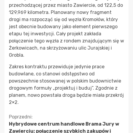
przechodzącej przez miasto Zawiercie, od 122,5 do
129,969 kilometra. Planowany nowy fragment
drogi ma rozpocząć się od węzła Kromołów, który
jest obecnie budowany jako element pierwszego
etapu tej inwestycji. Cały projekt zakłada
połączenie tego węzła z rondem znajdującym się w
Żerkowicach, na skrzyżowaniu ulic Jurajskiej i
Grobla.
Zakres kontraktu przewiduje jedynie prace
budowlane, co stanowi odstępstwo od
powszechnie stosowanej w polskim budownictwie
drogowym formuły „projektuj i buduj”. Zgodnie z
planem, nowo powstała droga będzie miała przekrój
2×2.
Kontynuuj
Poprzedni:
Hybrydowe centrum handlowe Brama Jury w
czytanie
Zawierciu: połączenie szybkich zakupów i