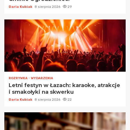
Daria Kubiak
8 sierpnia 2026
29
ROZRYWKA
WYDARZENIA
Letni festyn w Łazach: karaoke, atrakcje
i smakołyki na skwerku
Daria Kubiak
8 sierpnia 2026
22