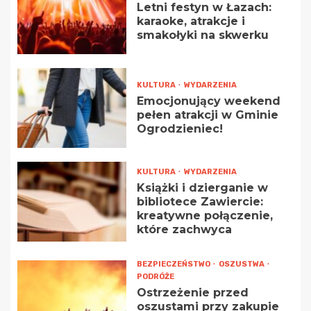
Letni festyn w Łazach:
karaoke, atrakcje i
smakołyki na skwerku
KULTURA
WYDARZENIA
Emocjonujący weekend
pełen atrakcji w Gminie
Ogrodzieniec!
KULTURA
WYDARZENIA
Książki i dzierganie w
bibliotece Zawiercie:
kreatywne połączenie,
które zachwyca
BEZPIECZEŃSTWO
OSZUSTWA
PODRÓŻE
Ostrzeżenie przed
oszustami przy zakupie