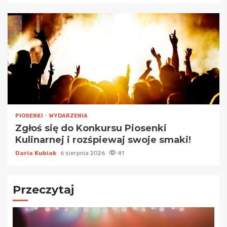
PIOSENKI
WYDARZENIA
Zgłoś się do Konkursu Piosenki
Kulinarnej i rozśpiewaj swoje smaki!
Daria Kubiak
6 sierpnia 2026
41
Przeczytaj