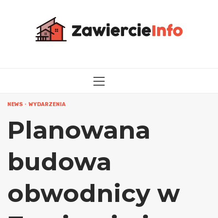
Przejdź
do
treści
MENU
GŁÓWNE
NEWS
WYDARZENIA
Planowana
budowa
obwodnicy w