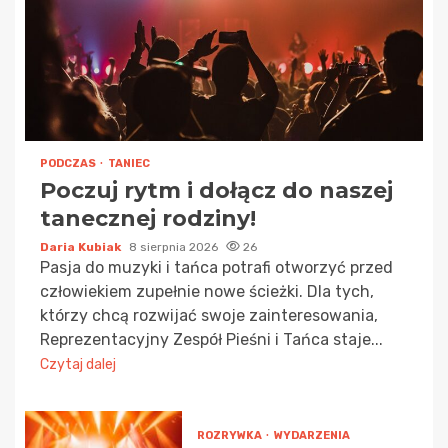
PODCZAS
TANIEC
Poczuj rytm i dołącz do naszej
tanecznej rodziny!
Daria Kubiak
8 sierpnia 2026
26
Pasja do muzyki i tańca potrafi otworzyć przed
człowiekiem zupełnie nowe ścieżki. Dla tych,
którzy chcą rozwijać swoje zainteresowania,
Reprezentacyjny Zespół Pieśni i Tańca staje...
Czytaj dalej
ROZRYWKA
WYDARZENIA