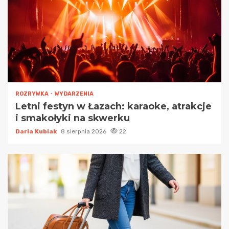
ROZRYWKA
WYDARZENIA
Letni festyn w Łazach: karaoke, atrakcje
i smakołyki na skwerku
Daria Kubiak
8 sierpnia 2026
22