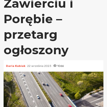
Zawierciu i
Porębie –
przetarg
ogłoszony
Daria Kubiak
22 września 2023
1066