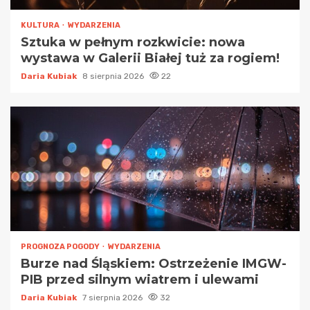
KULTURA
WYDARZENIA
Sztuka w pełnym rozkwicie: nowa
wystawa w Galerii Białej tuż za rogiem!
Daria Kubiak
8 sierpnia 2026
22
PROGNOZA POGODY
WYDARZENIA
Burze nad Śląskiem: Ostrzeżenie IMGW-
PIB przed silnym wiatrem i ulewami
Daria Kubiak
7 sierpnia 2026
32