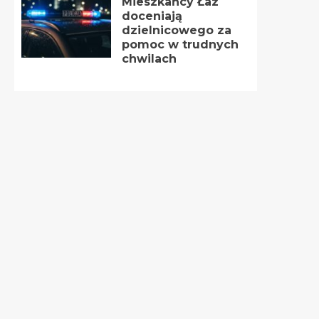
Mieszkańcy Łaz
doceniają
dzielnicowego za
pomoc w trudnych
chwilach