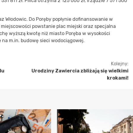
31 811 zł. Pilica otrzyma 2 125 000 zł, Irządzie 7 571 500
raz Włodowic. Do Poręby popłynie dofinansowanie w
j miejscowości powstanie plac miejski oraz specjalna
rochę wyższą kwotę niż miasto Poręba w wysokości
e na m.in. budowę sieci wodociągowej.
Kolejny:
lu
Urodziny Zawiercia zbliżają się wielkimi
krokami!