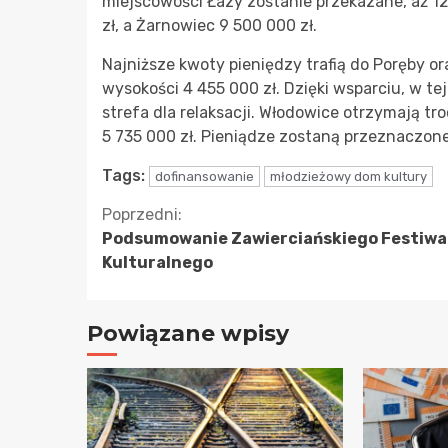
miejscowości Łazy zostanie przekazane, aż 12 5
zł, a Żarnowiec 9 500 000 zł.
Najniższe kwoty pieniędzy trafią do Poręby o
wysokości 4 455 000 zł. Dzięki wsparciu, w te
strefa dla relaksacji. Włodowice otrzymają t
5 735 000 zł. Pieniądze zostaną przeznaczon
Tags:
dofinansowanie
młodzieżowy dom kultury
Kontynuuj
Poprzedni:
Podsumowanie Zawierciańskiego Festiwa
czytanie
Kulturalnego
Powiązane wpisy