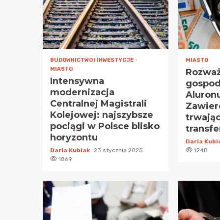
BUDOWNICTWO I INWESTYCJE
MIASTO
MIASTO
Rozważ
Intensywna
gospod
modernizacja
Aluron
Centralnej Magistrali
Zawier
Kolejowej: najszybsze
trwając
pociągi w Polsce blisko
transf
horyzontu
Daria Kub
Daria Kubiak
23 stycznia 2025
1248
1869