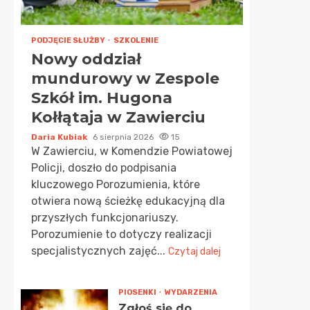
PODJĘCIE SŁUŻBY
SZKOLENIE
Nowy oddział
mundurowy w Zespole
Szkół im. Hugona
Kołłątaja w Zawierciu
Daria Kubiak
6 sierpnia 2026
15
W Zawierciu, w Komendzie Powiatowej
Policji, doszło do podpisania
kluczowego Porozumienia, które
otwiera nową ścieżkę edukacyjną dla
przyszłych funkcjonariuszy.
Porozumienie to dotyczy realizacji
specjalistycznych zajęć...
Czytaj dalej
PIOSENKI
WYDARZENIA
Zgłoś się do