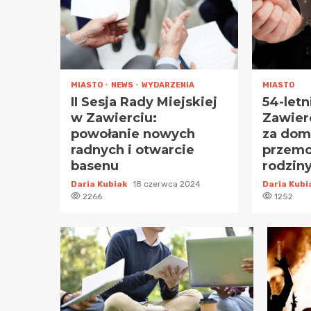
MIASTO
NEWS
WYDARZENIA
MIASTO
II Sesja Rady Miejskiej
54-let
w Zawierciu:
Zawier
powołanie nowych
za dom
radnych i otwarcie
przem
basenu
rodzin
Daria Kubiak
18 czerwca 2024
Daria Kub
2266
1252