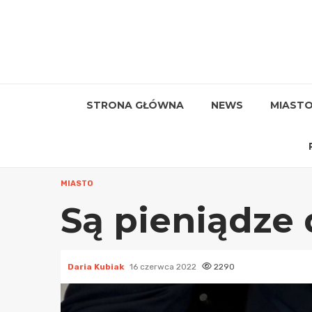
Przejdź
do
treści
STRONA GŁÓWNA
NEWS
MIAST
MIASTO
Są pieniądze 
Daria Kubiak
16 czerwca 2022
2290