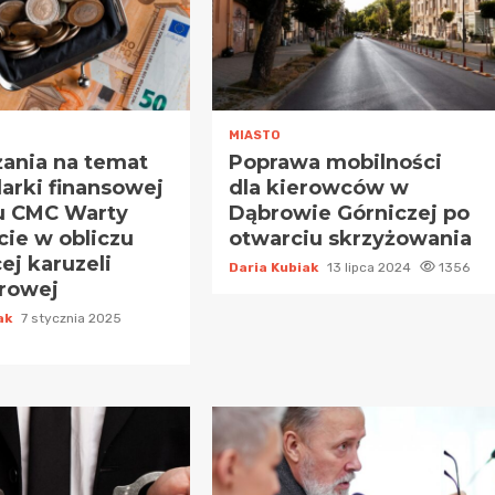
MIASTO
ania na temat
Poprawa mobilności
arki finansowej
dla kierowców w
u CMC Warty
Dąbrowie Górniczej po
cie w obliczu
otwarciu skrzyżowania
ej karuzeli
Daria Kubiak
13 lipca 2024
1356
erowej
iak
7 stycznia 2025