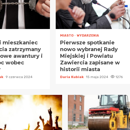
MIASTO
WYDARZENIA
ni mieszkaniec
Pierwsze spotkanie
cia zatrzymany
nowo wybranej Rady
owe awantury i
Miejskiej i Powiatu
oc wobec
Zawiercia zapisane w
y
historii miasta
iak
9 czerwca 2024
Daria Kubiak
15 maja 2024
1276