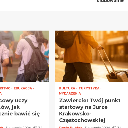
ślubowanie
ŃSTWO
EDUKACJA
KULTURA
TURYSTYKA
A
WYDARZENIA
icowy uczy
Zawiercie: Twój punkt
ków, jak
startowy na Jurze
znie bawić się
Krakowsko-
Częstochowskiej
iak
5 sierpnia 2026
34
Daria Kubiak
5 sierpnia 2026
34