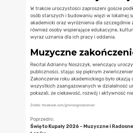
W trakcie uroczystości zaproszeni goście podk
osób starszych i budowaniu więzi w lokalnej
akademicki oraz wyróżnienia dla szczególnie
również osoby wspierające edukacyjne, kultur
wyraz uznania dla ich pracy i oddania.
Muzyczne zakończeni
Recital Adrianny Noszczyk, wieńczący uroczy
publiczności, stając się pięknym zwieńczeniem
Zakończenie roku akademickiego było okazją d
wszystkich zaangażowanych w działalność un
pokazali, że ciekawość, rozwój i aktywność ni
Źródło: facebook.com/gminaogrodzieniec
Kontynuuj
Poprzedni:
Święto Kupały 2026 – Muzyczne i Radosne
czytanie