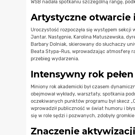
WSB nadała spotkaniu szczególną rangę, podk
Artystyczne otwarcie i
Uroczystość rozpoczęła się występem sekcji 
Jantar. Następnie, Karolina Matuszewska, dyre
Barbary Dolniak, skierowany do słuchaczy uni
Beata Stypa-Rus, wprowadzając atmosferę rad
przebieg wydarzenia.
Intensywny rok pełen 
Miniony rok akademicki był czasem dynamiczn
obejmował wykłady, warsztaty, spotkania podr
oczekiwanych punktów programu był skecz „On
wprowadził publiczność w świat humoru i błys
się w role sędzi i pozwanych, zdobyły gromki
Znaczenie aktywizacj