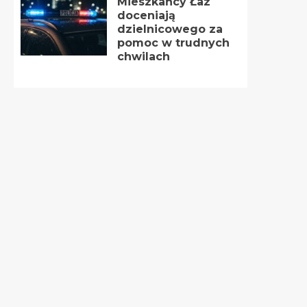
Mieszkańcy Łaz
doceniają
dzielnicowego za
pomoc w trudnych
chwilach