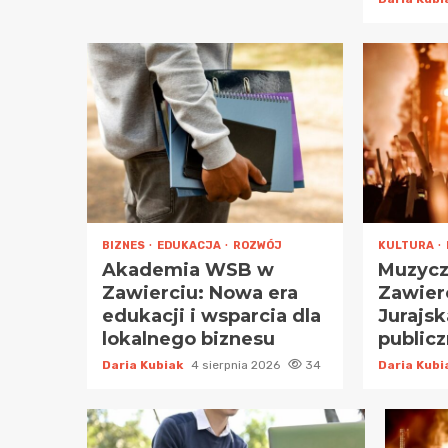
BIZNES
EDUKACJA
ROZWÓJ
KULTURA
Akademia WSB w
Muzycz
Zawierciu: Nowa era
Zawier
edukacji i wsparcia dla
Jurajs
lokalnego biznesu
public
Daria Kubiak
4 sierpnia 2026
34
Daria Kub