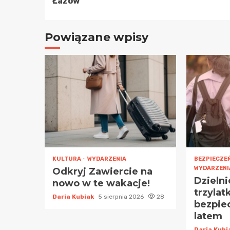
Łazów
Powiązane wpisy
KULTURA
WYDARZENIA
BEZPIECZE
WYDARZENI
Odkryj Zawiercie na
Dzieln
nowo w te wakacje!
trzylat
Daria Kubiak
5 sierpnia 2026
28
bezpiec
latem
Daria Kub