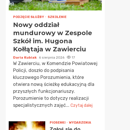
PODJĘCIE SŁUŻBY
SZKOLENIE
Nowy oddział
mundurowy w Zespole
Szkół im. Hugona
Kołłątaja w Zawierciu
Daria Kubiak
6 sierpnia 2026
17
W Zawierciu, w Komendzie Powiatowej
Policji, doszło do podpisania
kluczowego Porozumienia, które
otwiera nową ścieżkę edukacyjną dla
przyszłych funkcjonariuszy.
Porozumienie to dotyczy realizacji
specjalistycznych zajęć...
Czytaj dalej
PIOSENKI
WYDARZENIA
Zgłoś się do