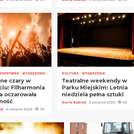
ROZRYWKA
WYDARZENIA
KULTURA
WYDARZENIA
ne czary w
Teatralne weekendy w
ciu: Filharmonia
Parku Miejskim: Letnia
ka oczarowała
niedziela pełna sztuki
zność
Daria Kubiak
3 sierpnia 2026
42
iak
4 sierpnia 2026
36