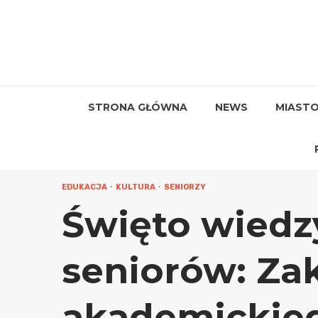
Przejdź
do
treści
STRONA GŁÓWNA
NEWS
MIAST
EDUKACJA
KULTURA
SENIORZY
Święto wiedzy
seniorów: Za
akademickie