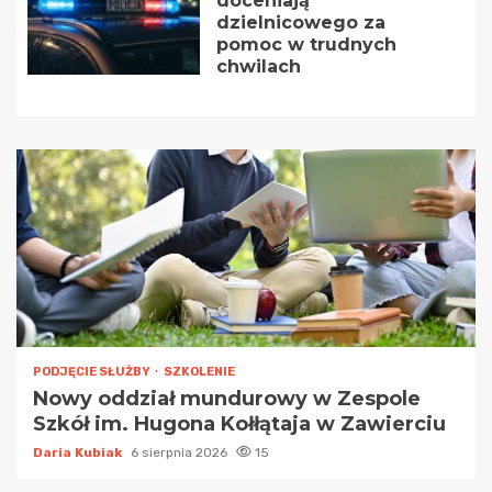
doceniają
dzielnicowego za
pomoc w trudnych
chwilach
PODJĘCIE SŁUŻBY
SZKOLENIE
Nowy oddział mundurowy w Zespole
Szkół im. Hugona Kołłątaja w Zawierciu
Daria Kubiak
6 sierpnia 2026
15