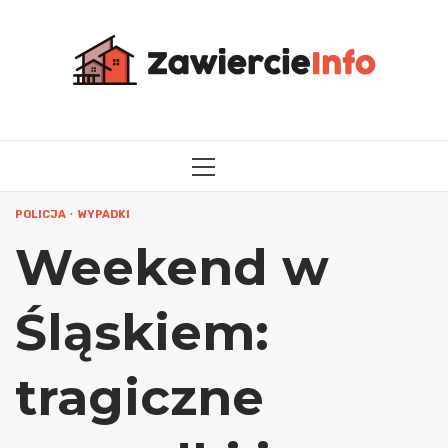
Przejdź
do
treści
MENU
GŁÓWNE
POLICJA
WYPADKI
Weekend w
Śląskiem:
tragiczne