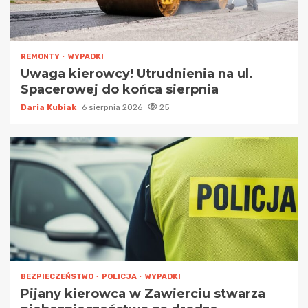
REMONTY
WYPADKI
Uwaga kierowcy! Utrudnienia na ul.
Spacerowej do końca sierpnia
Daria Kubiak
6 sierpnia 2026
25
BEZPIECZEŃSTWO
POLICJA
WYPADKI
Pijany kierowca w Zawierciu stwarza