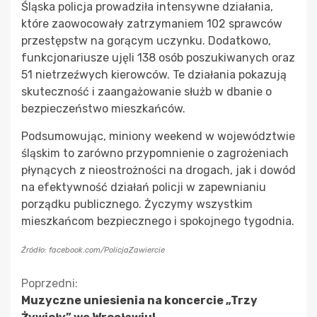
Śląska policja prowadziła intensywne działania,
które zaowocowały zatrzymaniem 102 sprawców
przestępstw na gorącym uczynku. Dodatkowo,
funkcjonariusze ujęli 138 osób poszukiwanych oraz
51 nietrzeźwych kierowców. Te działania pokazują
skuteczność i zaangażowanie służb w dbanie o
bezpieczeństwo mieszkańców.
Podsumowując, miniony weekend w województwie
śląskim to zarówno przypomnienie o zagrożeniach
płynących z nieostrożności na drogach, jak i dowód
na efektywność działań policji w zapewnianiu
porządku publicznego. Życzymy wszystkim
mieszkańcom bezpiecznego i spokojnego tygodnia.
Źródło: facebook.com/PolicjaZawiercie
Kontynuuj
Poprzedni:
Muzyczne uniesienia na koncercie „Trzy
czytanie