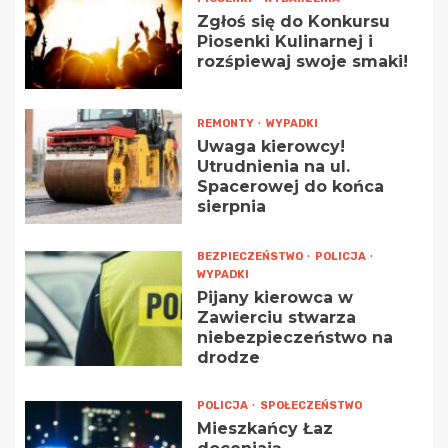
Zgłoś się do Konkursu
Piosenki Kulinarnej i
rozśpiewaj swoje smaki!
REMONTY
WYPADKI
Uwaga kierowcy!
Utrudnienia na ul.
Spacerowej do końca
sierpnia
BEZPIECZEŃSTWO
POLICJA
WYPADKI
Pijany kierowca w
Zawierciu stwarza
niebezpieczeństwo na
drodze
POLICJA
SPOŁECZEŃSTWO
Mieszkańcy Łaz