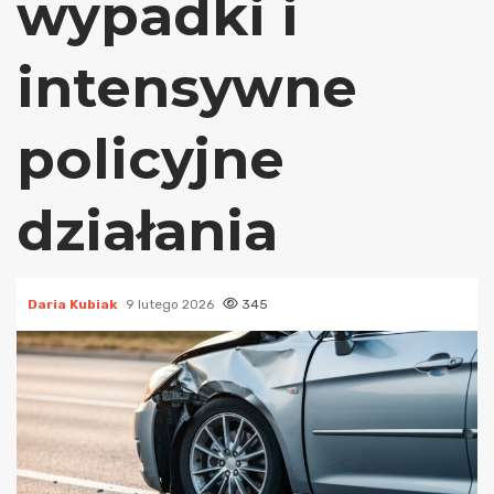
wypadki i
intensywne
policyjne
działania
Daria Kubiak
9 lutego 2026
345