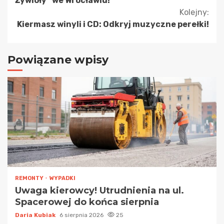
Żywioły” we Wrocławiu!
Kolejny:
Kiermasz winyli i CD: Odkryj muzyczne perełki!
Powiązane wpisy
REMONTY
WYPADKI
Uwaga kierowcy! Utrudnienia na ul.
Spacerowej do końca sierpnia
Daria Kubiak
6 sierpnia 2026
25