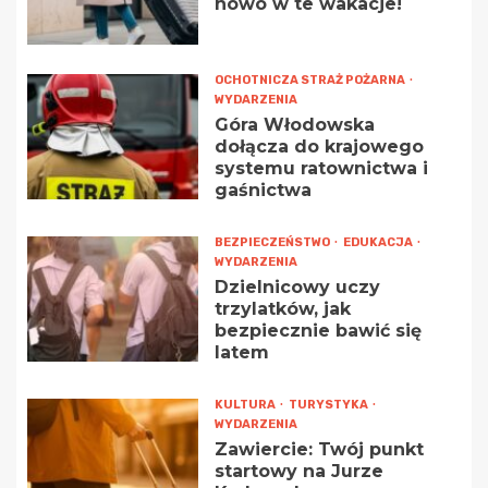
nowo w te wakacje!
OCHOTNICZA STRAŻ POŻARNA
WYDARZENIA
Góra Włodowska
dołącza do krajowego
systemu ratownictwa i
gaśnictwa
BEZPIECZEŃSTWO
EDUKACJA
WYDARZENIA
Dzielnicowy uczy
trzylatków, jak
bezpiecznie bawić się
latem
KULTURA
TURYSTYKA
WYDARZENIA
Zawiercie: Twój punkt
startowy na Jurze