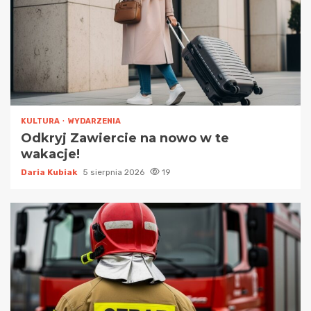
KULTURA
WYDARZENIA
Odkryj Zawiercie na nowo w te
wakacje!
Daria Kubiak
5 sierpnia 2026
19