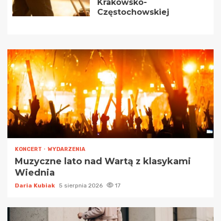
Krakowsko-
Częstochowskiej
KONCERT
WYDARZENIA
Muzyczne lato nad Wartą z klasykami
Wiednia
Daria Kubiak
5 sierpnia 2026
17