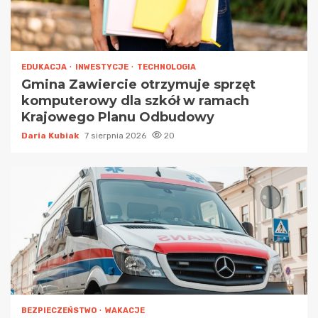
EDUKACJA
INWESTYCJE
TECHNOLOGIA
Gmina Zawiercie otrzymuje sprzęt
komputerowy dla szkół w ramach
Krajowego Planu Odbudowy
Daria Kubiak
7 sierpnia 2026
20
BEZPIECZEŃSTWO
WAKACJE