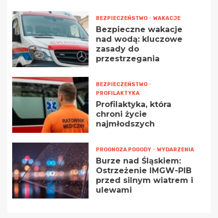
BEZPIECZEŃSTWO
WAKACJE
Bezpieczne wakacje
nad wodą: kluczowe
zasady do
przestrzegania
BEZPIECZEŃSTWO
PROFILAKTYKA
Profilaktyka, która
chroni życie
najmłodszych
PROGNOZA POGODY
WYDARZENIA
Burze nad Śląskiem:
Ostrzeżenie IMGW-PIB
przed silnym wiatrem i
ulewami