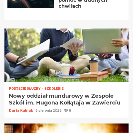
pomoc w trudnych
chwilach
PODJĘCIE SŁUŻBY
SZKOLENIE
Nowy oddział mundurowy w Zespole
Szkół im. Hugona Kołłątaja w Zawierciu
Daria Kubiak
6 sierpnia 2026
8