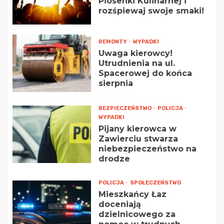
Piosenki Kulinarnej i
rozśpiewaj swoje smaki!
REMONTY
WYPADKI
Uwaga kierowcy!
Utrudnienia na ul.
Spacerowej do końca
sierpnia
BEZPIECZEŃSTWO
POLICJA
WYPADKI
Pijany kierowca w
Zawierciu stwarza
niebezpieczeństwo na
drodze
POLICJA
SPOŁECZEŃSTWO
Mieszkańcy Łaz
doceniają
dzielnicowego za