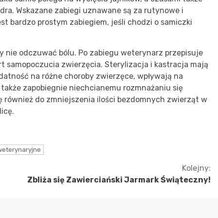
ądra. Wskazane zabiegi uznawane są za rutynowe i
t bardzo prostym zabiegiem, jeśli chodzi o samiczki
by nie odczuwać bólu. Po zabiegu weterynarz przepisuje
t samopoczucia zwierzęcia. Sterylizacja i kastracja mają
odatność na różne choroby zwierzęce, wpływają na
a także zapobiegnie niechcianemu rozmnażaniu się
ię również do zmniejszenia ilości bezdomnych zwierząt w
licę.
weterynaryjne
Kolejny:
Zbliża się Zawierciański Jarmark Świąteczny!