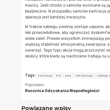
macicy. Jeśli chodzi o samców wycinane są j
bezpieczne. W przypadku samców kastracja jes
operacja jest bardziej inwazyjna.
W trakcie zabiegu zwierzę zostaje uśpione, a
leki przeciwbólowe, aby ograniczyć dyskomfor
wiele zalet. Przede wszystkim zmniejszają p
większą stabilność emocjonalną zwierzęcia, 
zwierząt. Tego typu akcje mogą przyczynić s
okolicy, które kiedy są niechciane trafiają na u
Tags:
kastracja
kot
pies
sterylizacja
zabiegi 
Kontynuuj
Poprzedni:
Rocznica Odzyskania Niepodległości
czytanie
Powiązane wpisy