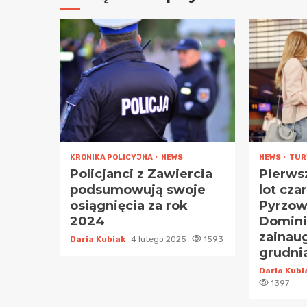
KRONIKA POLICYJNA
NEWS
NEWS
TUR
Policjanci z Zawiercia
Pierws
podsumowują swoje
lot cza
osiągnięcia za rok
Pyrzow
2024
Domini
zainau
Daria Kubiak
4 lutego 2025
1593
grudni
Daria Kub
1397