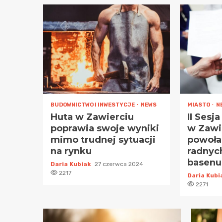
BUDOWNICTWO I INWESTYCJE
NEWS
MIASTO
N
Huta w Zawierciu
II Sesj
poprawia swoje wyniki
w Zawi
mimo trudnej sytuacji
powoła
na rynku
radnych
basenu
Daria Kubiak
27 czerwca 2024
2217
Daria Kub
2271