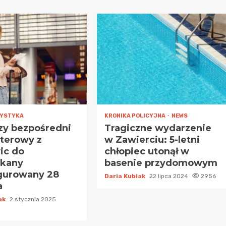
YSTYKA
KRONIKA POLICYJNA
NEWS
zy bezpośredni
Tragiczne wydarzenie
rterowy z
w Zawierciu: 5-letni
ic do
chłopiec utonął w
kany
basenie przydomowym
gurowany 28
Daria Kubiak
22 lipca 2024
2956
a
iak
2 stycznia 2025