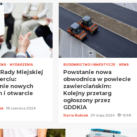
EWS
WYDARZENIA
BUDOWNICTWO I INWESTYCJE
NEWS
a Rady Miejskiej
Powstanie nowa
erciu:
obwodnica w powiecie
nie nowych
zawierciańskim:
 i otwarcie
Kolejny przetarg
ogłoszony przez
GDDKiA
iak
18 czerwca 2024
Daria Kubiak
29 maja 2024
1098