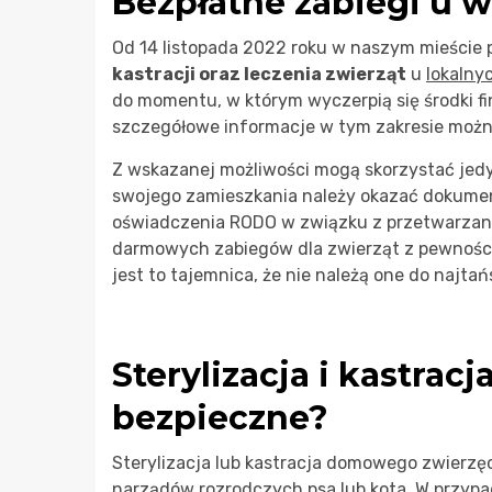
Bezpłatne zabiegi u 
Od 14 listopada 2022 roku w naszym mieście 
kastracji oraz leczenia zwierząt
u
lokalny
do momentu, w którym wyczerpią się środki f
szczegółowe informacje w tym zakresie możn
Z wskazanej możliwości mogą skorzystać jedy
swojego zamieszkania należy okazać dokumen
oświadczenia RODO w związku z przetwarzan
darmowych zabiegów dla zwierząt z pewności
jest to tajemnica, że nie należą one do najta
Sterylizacja i kastracj
bezpieczne?
Sterylizacja lub kastracja domowego zwierzęc
narządów rozrodczych psa lub kota. W przypad