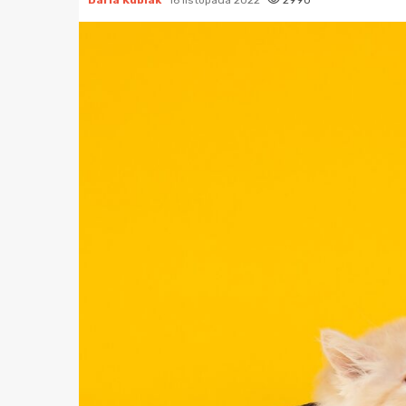
Daria Kubiak
16 listopada 2022
2990