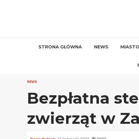
Przejdź
do
treści
STRONA GŁÓWNA
NEWS
MIAST
NEWS
Bezpłatna ste
zwierząt w Z