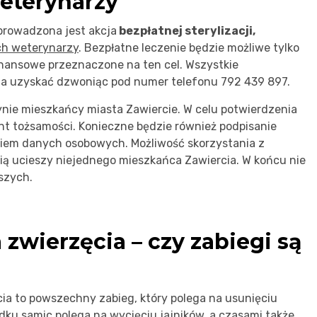
weterynarzy
prowadzona jest akcja
bezpłatnej sterylizacji,
ch weterynarzy
. Bezpłatne leczenie będzie możliwe tylko
inansowe przeznaczone na ten cel. Wszystkie
a uzyskać dzwoniąc pod numer telefonu 792 439 897.
nie mieszkańcy miasta Zawiercie. W celu potwierdzenia
t tożsamości. Konieczne będzie również podpisanie
iem danych osobowych. Możliwość skorzystania z
ą ucieszy niejednego mieszkańca Zawiercia. W końcu nie
ńszych.
a zwierzęcia – czy zabiegi są
ia to powszechny zabieg, który polega na usunięciu
ku samic polega na wycięciu jajników, a czasami także