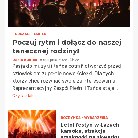
PODCZAS
TANIEC
Poczuj rytm i dołącz do naszej
tanecznej rodziny!
Daria Kubiak
8 sierpnia 2026
28
Pasja do muzyki i tańca potrafi otworzyć przed
człowiekiem zupełnie nowe ścieżki. Dla tych,
którzy chcą rozwijać swoje zainteresowania,
Reprezentacyjny Zespół Pieśni i Tańca staje...
Czytaj dalej
ROZRYWKA
WYDARZENIA
Letni festyn w Łazach:
karaoke, atrakcje i
smakołyki na skwerku