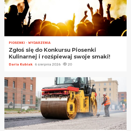
PIOSENKI
WYDARZENIA
Zgłoś się do Konkursu Piosenki
Kulinarnej i rozśpiewaj swoje smaki!
Daria Kubiak
6 sierpnia 2026
20