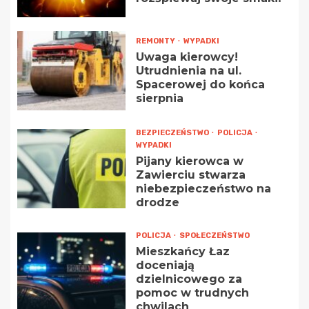
REMONTY
WYPADKI
Uwaga kierowcy!
Utrudnienia na ul.
Spacerowej do końca
sierpnia
BEZPIECZEŃSTWO
POLICJA
WYPADKI
Pijany kierowca w
Zawierciu stwarza
niebezpieczeństwo na
drodze
POLICJA
SPOŁECZEŃSTWO
Mieszkańcy Łaz
doceniają
dzielnicowego za
pomoc w trudnych
chwilach