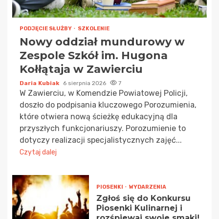
PODJĘCIE SŁUŻBY
SZKOLENIE
Nowy oddział mundurowy w
Zespole Szkół im. Hugona
Kołłątaja w Zawierciu
Daria Kubiak
6 sierpnia 2026
7
W Zawierciu, w Komendzie Powiatowej Policji,
doszło do podpisania kluczowego Porozumienia,
które otwiera nową ścieżkę edukacyjną dla
przyszłych funkcjonariuszy. Porozumienie to
dotyczy realizacji specjalistycznych zajęć...
Czytaj dalej
PIOSENKI
WYDARZENIA
Zgłoś się do Konkursu
Piosenki Kulinarnej i
rozśpiewaj swoje smaki!