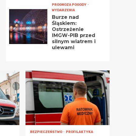
PROGNOZA POGODY
WYDARZENIA
Burze nad
Śląskiem:
Ostrzeżenie
IMGW-PIB przed
silnym wiatrem i
ulewami
BEZPIECZEŃSTWO
PROFILAKTYKA