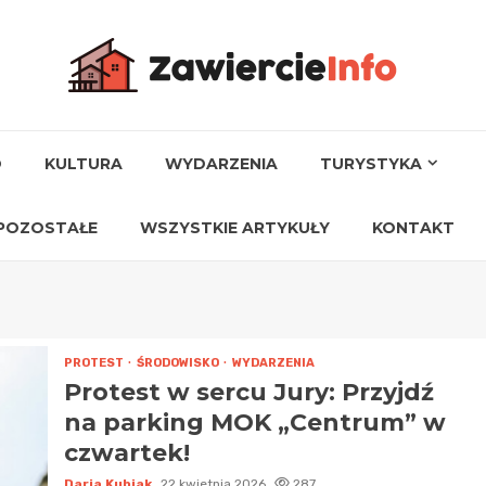
O
KULTURA
WYDARZENIA
TURYSTYKA
POZOSTAŁE
WSZYSTKIE ARTYKUŁY
KONTAKT
PROTEST
ŚRODOWISKO
WYDARZENIA
Protest w sercu Jury: Przyjdź
na parking MOK „Centrum” w
czwartek!
Daria Kubiak
22 kwietnia 2026
287