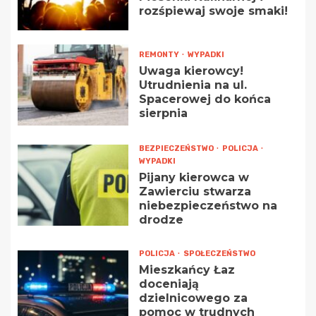
rozśpiewaj swoje smaki!
REMONTY
WYPADKI
Uwaga kierowcy!
Utrudnienia na ul.
Spacerowej do końca
sierpnia
BEZPIECZEŃSTWO
POLICJA
WYPADKI
Pijany kierowca w
Zawierciu stwarza
niebezpieczeństwo na
drodze
POLICJA
SPOŁECZEŃSTWO
Mieszkańcy Łaz
doceniają
dzielnicowego za
pomoc w trudnych