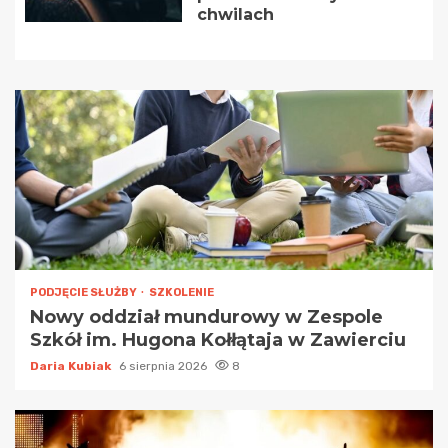
chwilach
PODJĘCIE SŁUŻBY
SZKOLENIE
Nowy oddział mundurowy w Zespole
Szkół im. Hugona Kołłątaja w Zawierciu
Daria Kubiak
6 sierpnia 2026
8