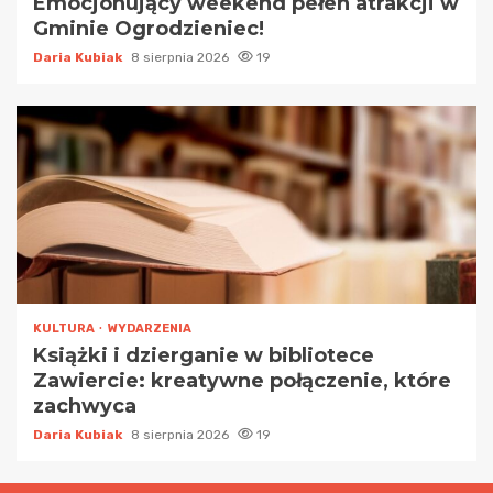
Emocjonujący weekend pełen atrakcji w
Gminie Ogrodzieniec!
Daria Kubiak
8 sierpnia 2026
19
KULTURA
WYDARZENIA
Książki i dzierganie w bibliotece
Zawiercie: kreatywne połączenie, które
zachwyca
Daria Kubiak
8 sierpnia 2026
19