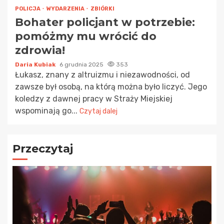
POLICJA
WYDARZENIA
ZBIÓRKI
Bohater policjant w potrzebie:
pomóżmy mu wrócić do
zdrowia!
Daria Kubiak
6 grudnia 2025
353
Łukasz, znany z altruizmu i niezawodności, od
zawsze był osobą, na którą można było liczyć. Jego
koledzy z dawnej pracy w Straży Miejskiej
wspominają go...
Czytaj dalej
Przeczytaj