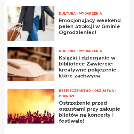
KULTURA
WYDARZENIA
Emocjonujący weekend
pełen atrakcji w Gminie
Ogrodzieniec!
KULTURA
WYDARZENIA
Książki i dzierganie w
bibliotece Zawiercie:
kreatywne połączenie,
które zachwyca
BEZPIECZEŃSTWO
OSZUSTWA
PODRÓŻE
Ostrzeżenie przed
oszustami przy zakupie
biletów na koncerty i
festiwale!