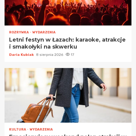
ROZRYWKA
WYDARZENIA
Letni festyn w Łazach: karaoke, atrakcje
i smakołyki na skwerku
Daria Kubiak
8 sierpnia 2026
17
KULTURA
WYDARZENIA