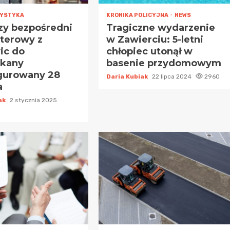
YSTYKA
KRONIKA POLICYJNA
NEWS
zy bezpośredni
Tragiczne wydarzenie
rterowy z
w Zawierciu: 5-letni
ic do
chłopiec utonął w
kany
basenie przydomowym
gurowany 28
Daria Kubiak
22 lipca 2024
2960
a
iak
2 stycznia 2025