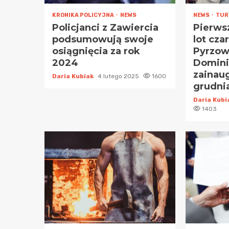
KRONIKA POLICYJNA
NEWS
NEWS
TUR
Policjanci z Zawiercia
Pierws
podsumowują swoje
lot cza
osiągnięcia za rok
Pyrzow
2024
Domini
zainau
Daria Kubiak
4 lutego 2025
1600
grudni
Daria Kub
1403