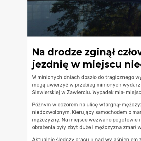
Na drodze zginął czło
jezdnię w miejscu n
W minionych dniach doszło do tragicznego wy
mogą uwierzyć w przebieg minionych wydarzeń
Siewierskiej w Zawierciu. Wypadek miał miejsc
Późnym wieczorem na ulicę wtargnął mężczyzn
niedozwolonym. Kierujący samochodem o marc
mężczyznę. Na miejsce wezwano pogotowie i p
obrażenia były zbyt duże i mężczyzna zmarł w
Aktualnie śledczy pracują nad wyjaśnieniem z