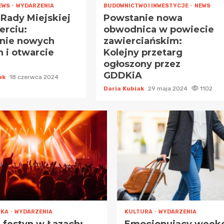
EWS
WYDARZENIA
BUDOWNICTWO I INWESTYCJE
NEWS
a Rady Miejskiej
Powstanie nowa
erciu:
obwodnica w powiecie
nie nowych
zawierciańskim:
 i otwarcie
Kolejny przetarg
ogłoszony przez
GDDKiA
iak
18 czerwca 2024
Daria Kubiak
29 maja 2024
1102
WKA
WYDARZENIA
KULTURA
WYDARZENIA
i festyn w Łazach:
Emocjonujący week