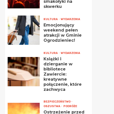
smakołyki na
skwerku
KULTURA
WYDARZENIA
Emocjonujący
weekend pełen
atrakcji w Gminie
Ogrodzieniec!
KULTURA
WYDARZENIA
Książki i
dzierganie w
bibliotece
Zawiercie:
kreatywne
połączenie, które
zachwyca
BEZPIECZEŃSTWO
OSZUSTWA
PODRÓŻE
Ostrzeżenie przed