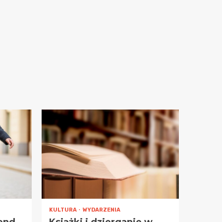
KULTURA
WYDARZENIA
end
Książki i dzierganie w