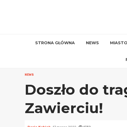
Przejdź
do
treści
STRONA GŁÓWNA
NEWS
MIAST
NEWS
Doszło do tra
Zawierciu!