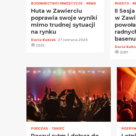
BUDOWNICTWO I INWESTYCJE
NEWS
MIASTO
N
Huta w Zawierciu
II Sesj
poprawia swoje wyniki
w Zawi
mimo trudnej sytuacji
powoła
na rynku
radnych
basenu
Daria Kubiak
27 czerwca 2024
2222
Daria Kub
2281
PODCZAS
TANIEC
ROZRY
Poczuj rytm i dołącz do
Letn