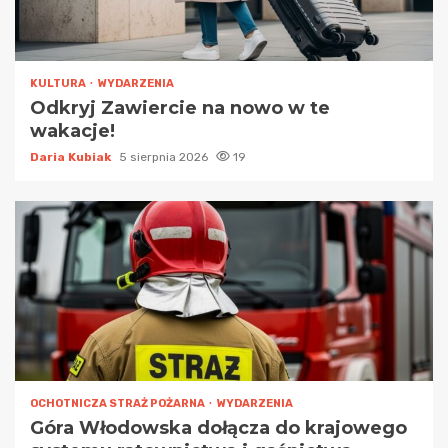
KULTURA
WYDARZENIA
Odkryj Zawiercie na nowo w te
wakacje!
Daria Kubiak
5 sierpnia 2026
19
OCHOTNICZA STRAŻ POŻARNA
WYDARZENIA
Góra Włodowska dołącza do krajowego