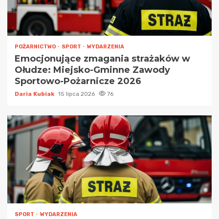
POŻARNICTWO
SPORT
WYDARZENIA
Emocjonujące zmagania strażaków w
Ołudze: Miejsko-Gminne Zawody
Sportowo-Pożarnicze 2026
Daria Kubiak
15 lipca 2026
76
SPORT
WYDARZENIA