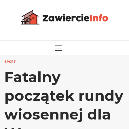
Przejdź
do
treści
MENU
GŁÓWNE
SPORT
Fatalny
początek rundy
wiosennej dla