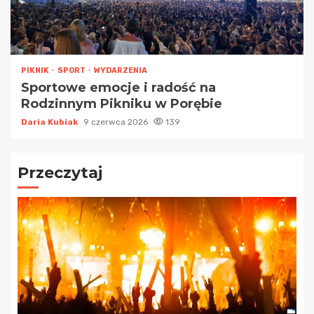
PIKNIK
SPORT
WYDARZENIA
Sportowe emocje i radość na
Rodzinnym Pikniku w Porębie
Daria Kubiak
9 czerwca 2026
139
Przeczytaj