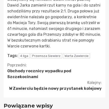
Dawid Jarka zamienił rzut karny na gola i do szatni
schodziliśmy przy rezultacie 2:1. Druga połowa już
ewidentnie należała go gospodarzy, a konkretnie
do Macieja Tory. Swoją pierwszą bramkę ustrzelił w
61 minucie, natomiast swojego drugiego i zarazem
czwartego gola dla Przemszy zdobył w 80 minucie.
W bezskutecznym odrabianiu strat nie pomogły
Warcie czerwone kartki.
Tags:
4 liga
Przemsza Siewierz
Warta Zawiercie
Kontynuuj
Poprzedni:
Obchody rocznicy wypadku pod
czytanie
Szczekocinami
Kolejny:
W Zawierciu będzie nowy przystanek kolejowy
Powiązane wpisy