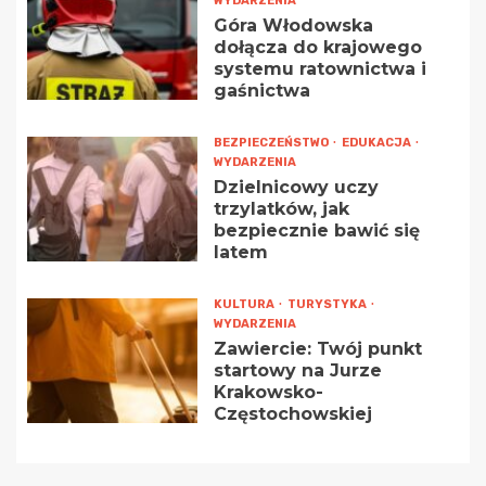
WYDARZENIA
Góra Włodowska
dołącza do krajowego
systemu ratownictwa i
gaśnictwa
BEZPIECZEŃSTWO
EDUKACJA
WYDARZENIA
Dzielnicowy uczy
trzylatków, jak
bezpiecznie bawić się
latem
KULTURA
TURYSTYKA
WYDARZENIA
Zawiercie: Twój punkt
startowy na Jurze
Krakowsko-
Częstochowskiej