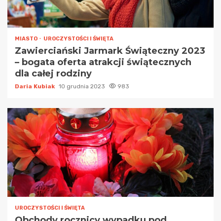
MIASTO
UROCZYSTOŚCI I ŚWIĘTA
Zawierciański Jarmark Świąteczny 2023
– bogata oferta atrakcji świątecznych
dla całej rodziny
Daria Kubiak
10 grudnia 2023
983
UROCZYSTOŚCI I ŚWIĘTA
Obchody rocznicy wypadku pod