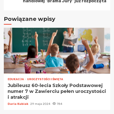
handlowej "Brama Jury" już rozpoczęta
Powiązane wpisy
EDUKACJA
UROCZYSTOŚCI I ŚWIĘTA
Jubileusz 60-lecia Szkoły Podstawowej
numer 7 w Zawierciu pełen uroczystości
i atrakcji
Daria Kubiak
29 maja 2024
784