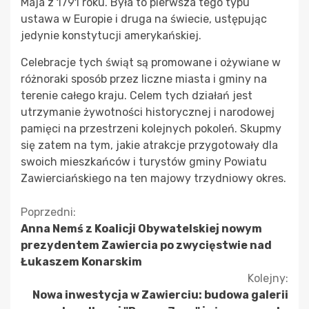
Maja z 1791 roku. Była to pierwsza tego typu
ustawa w Europie i druga na świecie, ustępując
jedynie konstytucji amerykańskiej.
Celebracje tych świąt są promowane i ożywiane w
różnoraki sposób przez liczne miasta i gminy na
terenie całego kraju. Celem tych działań jest
utrzymanie żywotności historycznej i narodowej
pamięci na przestrzeni kolejnych pokoleń. Skupmy
się zatem na tym, jakie atrakcje przygotowały dla
swoich mieszkańców i turystów gminy Powiatu
Zawierciańskiego na ten majowy trzydniowy okres.
Kontynuuj
Poprzedni:
Anna Nemś z Koalicji Obywatelskiej nowym
czytanie
prezydentem Zawiercia po zwycięstwie nad
Łukaszem Konarskim
Kolejny:
Nowa inwestycja w Zawierciu: budowa galerii