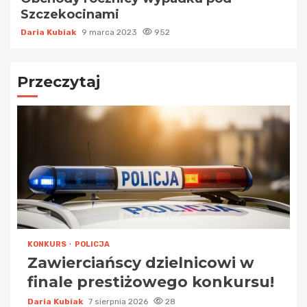
Szczekocinami
Daria Kubiak
9 marca 2023
952
Przeczytaj
KONKURS
POLICJA
Zawierciańscy dzielnicowi w
finale prestiżowego konkursu!
Daria Kubiak
7 sierpnia 2026
28