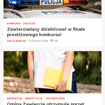
KONKURS
POLICJA
Zawierciańscy dzielnicowi w finale
prestiżowego konkursu!
Daria Kubiak
7 sierpnia 2026
28
EDUKACJA
INWESTYCJE
TECHNOLOGIA
Gmina Zawiercie otrzymuje sprzęt