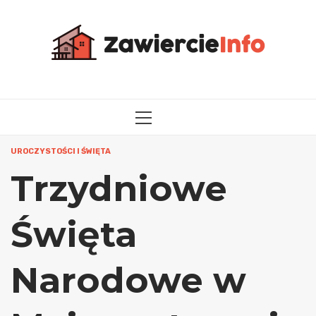
Przejdź
do
treści
MENU
GŁÓWNE
UROCZYSTOŚCI I ŚWIĘTA
Trzydniowe
Święta
Narodowe w