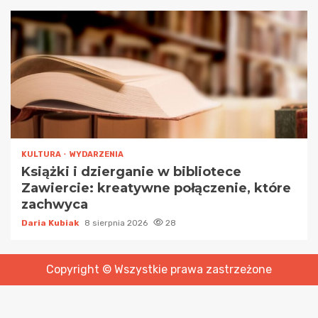
KULTURA
WYDARZENIA
Książki i dzierganie w bibliotece
Zawiercie: kreatywne połączenie, które
zachwyca
Daria Kubiak
8 sierpnia 2026
28
Copyright © Wszystkie prawa zastrzeżone