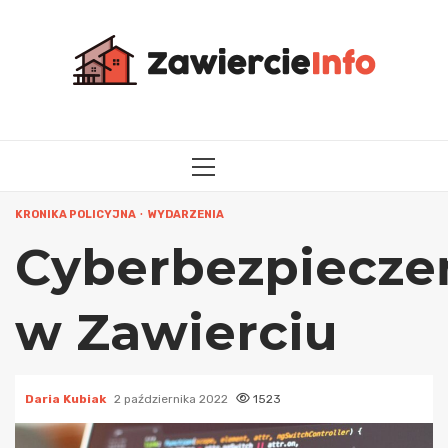
Przejdź
do
treści
MENU
GŁÓWNE
KRONIKA POLICYJNA
WYDARZENIA
Cyberbezpiecze
w Zawierciu
Daria Kubiak
2 października 2022
1523