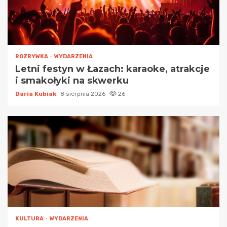
ROZRYWKA
WYDARZENIA
Letni festyn w Łazach: karaoke, atrakcje
i smakołyki na skwerku
Daria Kubiak
8 sierpnia 2026
26
KULTURA
WYDARZENIA