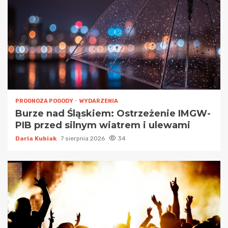
PROGNOZA POGODY
WYDARZENIA
Burze nad Śląskiem: Ostrzeżenie IMGW-
PIB przed silnym wiatrem i ulewami
Daria Kubiak
7 sierpnia 2026
34