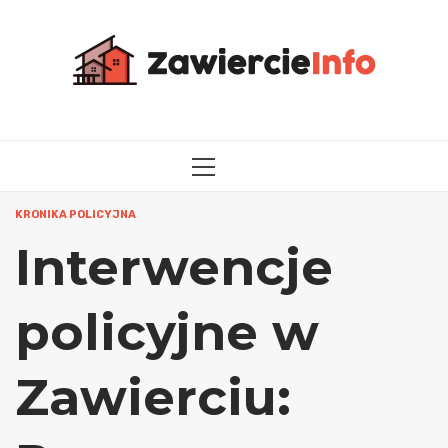
Przejdź
do
treści
MENU
GŁÓWNE
KRONIKA POLICYJNA
Interwencje
policyjne w
Zawierciu: