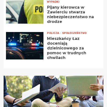
WYPADKI
Pijany kierowca w
Zawierciu stwarza
niebezpieczeństwo na
drodze
POLICJA
SPOŁECZEŃSTWO
Mieszkańcy Łaz
doceniają
dzielnicowego za
pomoc w trudnych
chwilach