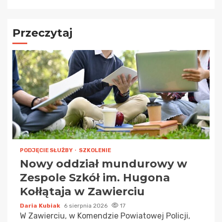
Przeczytaj
PODJĘCIE SŁUŻBY
SZKOLENIE
Nowy oddział mundurowy w
Zespole Szkół im. Hugona
Kołłątaja w Zawierciu
Daria Kubiak
6 sierpnia 2026
17
W Zawierciu, w Komendzie Powiatowej Policji,