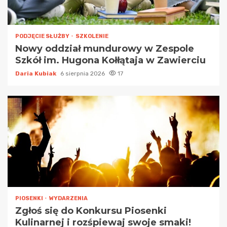
PODJĘCIE SŁUŻBY
SZKOLENIE
Nowy oddział mundurowy w Zespole
Szkół im. Hugona Kołłątaja w Zawierciu
Daria Kubiak
6 sierpnia 2026
17
PIOSENKI
WYDARZENIA
Zgłoś się do Konkursu Piosenki
Kulinarnej i rozśpiewaj swoje smaki!