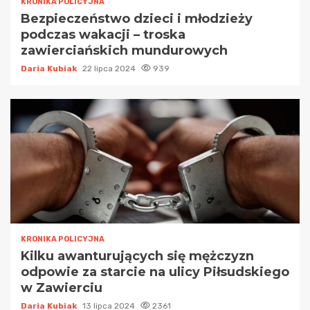
KRONIKA POLICYJNA
Bezpieczeństwo dzieci i młodzieży
podczas wakacji – troska
zawierciańskich mundurowych
Daria Kubiak
22 lipca 2024
939
KRONIKA POLICYJNA
Kilku awanturujących się mężczyzn
odpowie za starcie na ulicy Piłsudskiego
w Zawierciu
Daria Kubiak
13 lipca 2024
2361