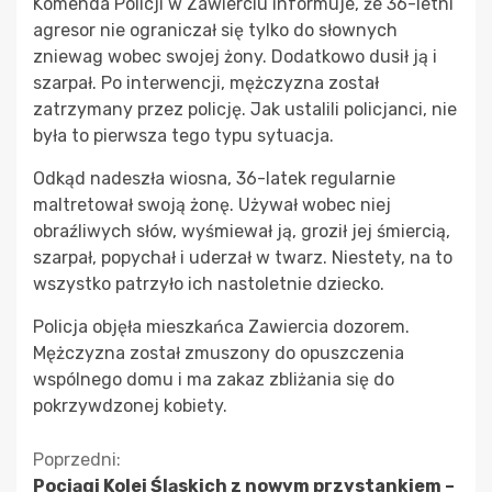
Komenda Policji w Zawierciu informuje, że 36-letni
agresor nie ograniczał się tylko do słownych
zniewag wobec swojej żony. Dodatkowo dusił ją i
szarpał. Po interwencji, mężczyzna został
zatrzymany przez policję. Jak ustalili policjanci, nie
była to pierwsza tego typu sytuacja.
Odkąd nadeszła wiosna, 36-latek regularnie
maltretował swoją żonę. Używał wobec niej
obraźliwych słów, wyśmiewał ją, groził jej śmiercią,
szarpał, popychał i uderzał w twarz. Niestety, na to
wszystko patrzyło ich nastoletnie dziecko.
Policja objęła mieszkańca Zawiercia dozorem.
Mężczyzna został zmuszony do opuszczenia
wspólnego domu i ma zakaz zbliżania się do
pokrzywdzonej kobiety.
Kontynuuj
Poprzedni:
Pociągi Kolei Śląskich z nowym przystankiem –