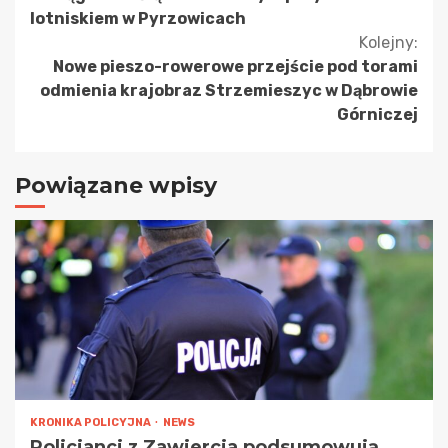
czytanie
lotniskiem w Pyrzowicach
Kolejny:
Nowe pieszo-rowerowe przejście pod torami
odmienia krajobraz Strzemieszyc w Dąbrowie
Górniczej
Powiązane wpisy
KRONIKA POLICYJNA
NEWS
Policjanci z Zawiercia podsumowują