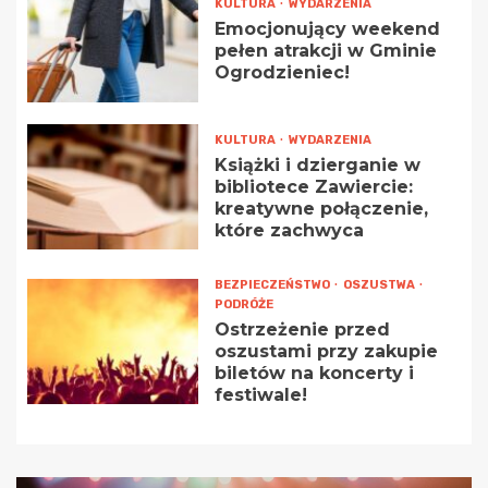
KULTURA
WYDARZENIA
Emocjonujący weekend
pełen atrakcji w Gminie
Ogrodzieniec!
KULTURA
WYDARZENIA
Książki i dzierganie w
bibliotece Zawiercie:
kreatywne połączenie,
które zachwyca
BEZPIECZEŃSTWO
OSZUSTWA
PODRÓŻE
Ostrzeżenie przed
oszustami przy zakupie
biletów na koncerty i
festiwale!