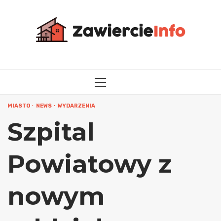
Przejdź
do
treści
MENU
GŁÓWNE
MIASTO
NEWS
WYDARZENIA
Szpital
Powiatowy z
nowym