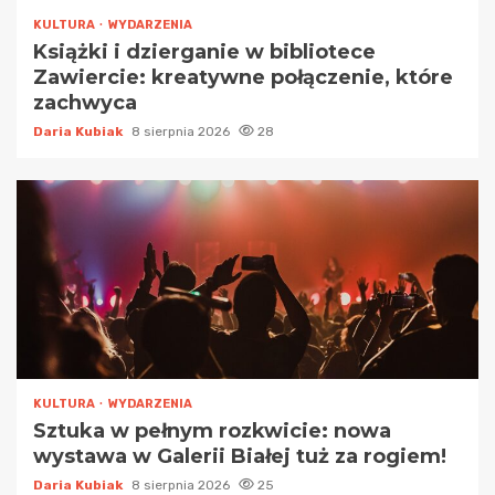
KULTURA
WYDARZENIA
Książki i dzierganie w bibliotece
Zawiercie: kreatywne połączenie, które
zachwyca
Daria Kubiak
8 sierpnia 2026
28
KULTURA
WYDARZENIA
Sztuka w pełnym rozkwicie: nowa
wystawa w Galerii Białej tuż za rogiem!
Daria Kubiak
8 sierpnia 2026
25