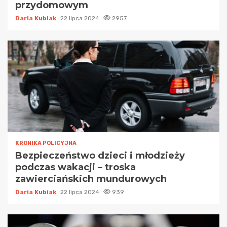
przydomowym
Daria Kubiak
22 lipca 2024
2957
KRONIKA POLICYJNA
Bezpieczeństwo dzieci i młodzieży
podczas wakacji – troska
zawierciańskich mundurowych
Daria Kubiak
22 lipca 2024
939