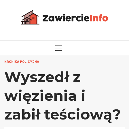
Przejdź
do
treści
MENU
GŁÓWNE
KRONIKA POLICYJNA
Wyszedł z
więzienia i
zabił teściową?