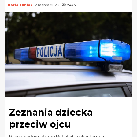
Daria Kubiak
2 marca 2023
2473
Zeznania dziecka
przeciw ojcu
Przed sądem stanął Rafał W., oskarżony o