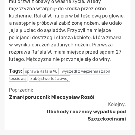
mu drzwi z obawy o własne życie. Wtedy
mężczyzna wtargnął do środka przez okno
kuchenne. Rafał W. najpierw bił teściową po głowie,
a następnie próbował zabić żonę nożem, ale udało
jej się uciec do sąsiadów. Przybyli na miejsce
policjanci dostrzegli starszą kobietę, która zmarła
w wyniku obrażeń zadanych nożem. Pierwsza
rozprawa Rafała W. miała miejsce przed sądem 27
lutego. Mężczyzna nie przyznaje się do winy.
Tags:
sprawa Rafała W.
wyszedł z więzienia i zabił
teściową
zabójstwo teściowej
Kontynuuj
Poprzedni:
Zmarł porucznik Mieczysław Rosół
czytanie
Kolejny:
Obchody rocznicy wypadku pod
Szczekocinami