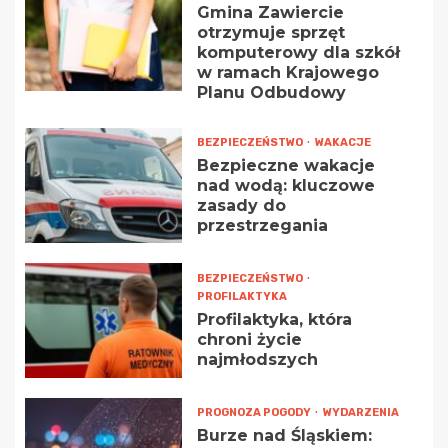
Gmina Zawiercie
otrzymuje sprzęt
komputerowy dla szkół
w ramach Krajowego
Planu Odbudowy
BEZPIECZEŃSTWO
WAKACJE
Bezpieczne wakacje
nad wodą: kluczowe
zasady do
przestrzegania
BEZPIECZEŃSTWO
PROFILAKTYKA
Profilaktyka, która
chroni życie
najmłodszych
PROGNOZA POGODY
WYDARZENIA
Burze nad Śląskiem: