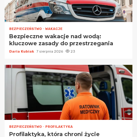
BEZPIECZEŃSTWO
WAKACJE
Bezpieczne wakacje nad wodą:
kluczowe zasady do przestrzegania
Daria Kubiak
7 sierpnia 2026
23
BEZPIECZEŃSTWO
PROFILAKTYKA
Profilaktyka, która chroni życie