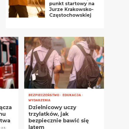
punkt startowy na
Jurze Krakowsko-
Częstochowskiej
BEZPIECZEŃSTWO
EDUKACJA
WYDARZENIA
ącza
Dzielnicowy uczy
mu
trzylatków, jak
ctwa
bezpiecznie bawić się
latem
23