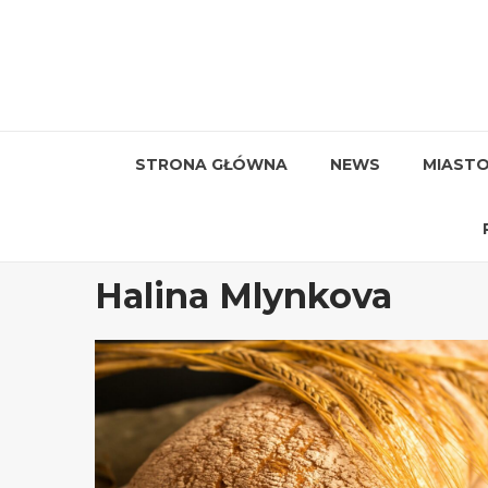
Przejdź
do
treści
STRONA GŁÓWNA
NEWS
MIAST
Halina Mlynkova