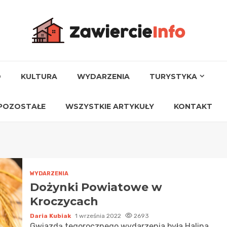
O
KULTURA
WYDARZENIA
TURYSTYKA
POZOSTAŁE
WSZYSTKIE ARTYKUŁY
KONTAKT
WYDARZENIA
Dożynki Powiatowe w
Kroczycach
Daria Kubiak
1 września 2022
2693
Gwiazdą tegorocznego wydarzenia była Halina