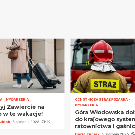
RA
WYDARZENIA
OCHOTNICZA STRAŻ POŻARNA
WYDARZENIA
yj Zawiercie na
Góra Włodowska doł
 w te wakacje!
do krajowego syste
Kubiak
5 sierpnia 2026
19
ratownictwa i gaśni
Daria Kubiak
5 sierpnia 2026