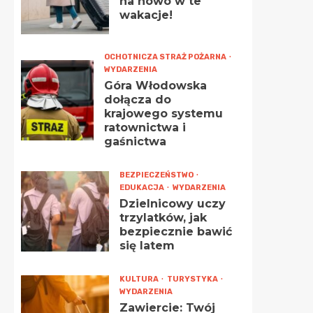
na nowo w te
wakacje!
OCHOTNICZA STRAŻ POŻARNA
WYDARZENIA
Góra Włodowska
dołącza do
krajowego systemu
ratownictwa i
gaśnictwa
BEZPIECZEŃSTWO
EDUKACJA
WYDARZENIA
Dzielnicowy uczy
trzylatków, jak
bezpiecznie bawić
się latem
KULTURA
TURYSTYKA
WYDARZENIA
Zawiercie: Twój