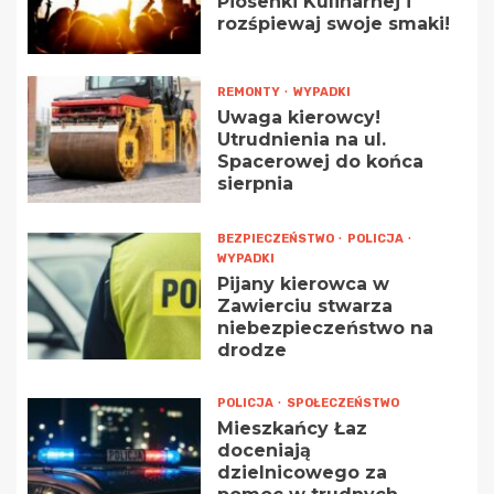
Piosenki Kulinarnej i
rozśpiewaj swoje smaki!
REMONTY
WYPADKI
Uwaga kierowcy!
Utrudnienia na ul.
Spacerowej do końca
sierpnia
BEZPIECZEŃSTWO
POLICJA
WYPADKI
Pijany kierowca w
Zawierciu stwarza
niebezpieczeństwo na
drodze
POLICJA
SPOŁECZEŃSTWO
Mieszkańcy Łaz
doceniają
dzielnicowego za