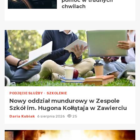
pomoc w trudnych
chwilach
PODJĘCIE SŁUŻBY
SZKOLENIE
Nowy oddział mundurowy w Zespole
Szkół im. Hugona Kołłątaja w Zawierciu
Daria Kubiak
6 sierpnia 2026
25