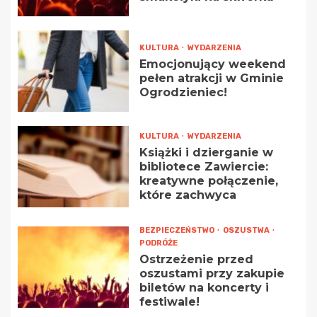
KULTURA
WYDARZENIA
Emocjonujący weekend
pełen atrakcji w Gminie
Ogrodzieniec!
KULTURA
WYDARZENIA
Książki i dzierganie w
bibliotece Zawiercie:
kreatywne połączenie,
które zachwyca
BEZPIECZEŃSTWO
OSZUSTWA
PODRÓŻE
Ostrzeżenie przed
oszustami przy zakupie
biletów na koncerty i
festiwale!