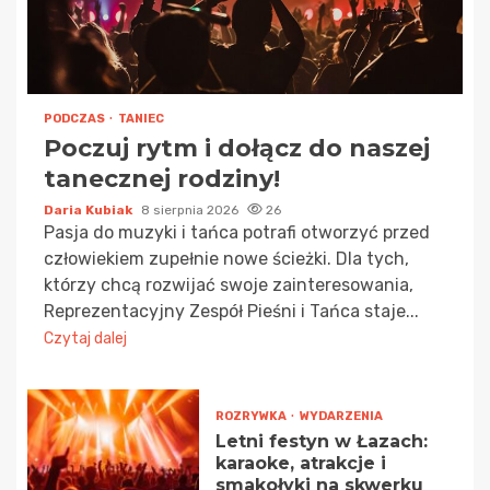
PODCZAS
TANIEC
Poczuj rytm i dołącz do naszej
tanecznej rodziny!
Daria Kubiak
8 sierpnia 2026
26
Pasja do muzyki i tańca potrafi otworzyć przed
człowiekiem zupełnie nowe ścieżki. Dla tych,
którzy chcą rozwijać swoje zainteresowania,
Reprezentacyjny Zespół Pieśni i Tańca staje...
Czytaj dalej
ROZRYWKA
WYDARZENIA
Letni festyn w Łazach:
karaoke, atrakcje i
smakołyki na skwerku