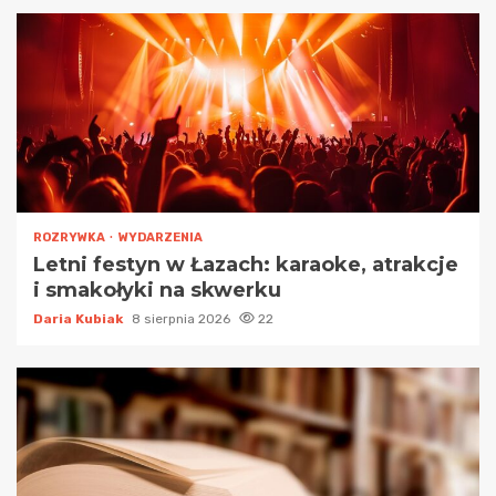
ROZRYWKA
WYDARZENIA
Letni festyn w Łazach: karaoke, atrakcje
i smakołyki na skwerku
Daria Kubiak
8 sierpnia 2026
22