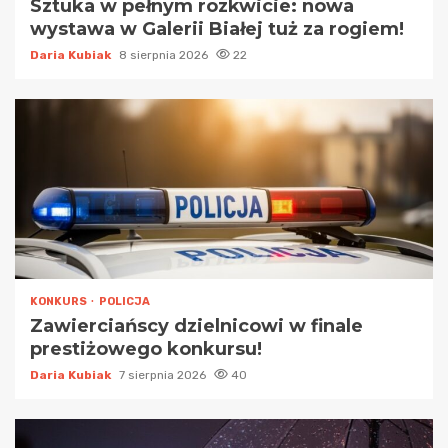
Sztuka w pełnym rozkwicie: nowa
wystawa w Galerii Białej tuż za rogiem!
Daria Kubiak
8 sierpnia 2026
22
KONKURS
POLICJA
Zawierciańscy dzielnicowi w finale
prestiżowego konkursu!
Daria Kubiak
7 sierpnia 2026
40