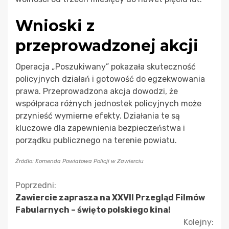
Wnioski z
przeprowadzonej akcji
Operacja „Poszukiwany” pokazała skuteczność
policyjnych działań i gotowość do egzekwowania
prawa. Przeprowadzona akcja dowodzi, że
współpraca różnych jednostek policyjnych może
przynieść wymierne efekty. Działania te są
kluczowe dla zapewnienia bezpieczeństwa i
porządku publicznego na terenie powiatu.
Źródło: Komenda Powiatowa Policji w Zawierciu
Kontynuuj
Poprzedni:
Zawiercie zaprasza na XXVII Przegląd Filmów
czytanie
Fabularnych – święto polskiego kina!
Kolejny: