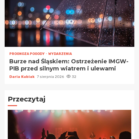
PROGNOZA POGODY
WYDARZENIA
Burze nad Śląskiem: Ostrzeżenie IMGW-
PIB przed silnym wiatrem i ulewami
Daria Kubiak
7 sierpnia 2026
32
Przeczytaj