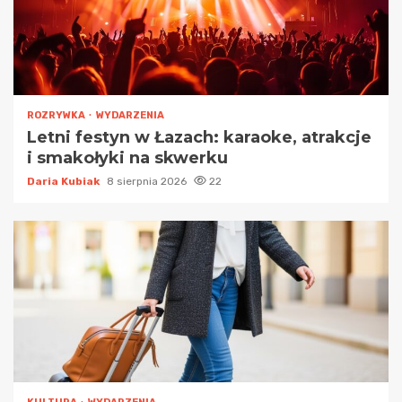
ROZRYWKA
WYDARZENIA
Letni festyn w Łazach: karaoke, atrakcje
i smakołyki na skwerku
Daria Kubiak
8 sierpnia 2026
22