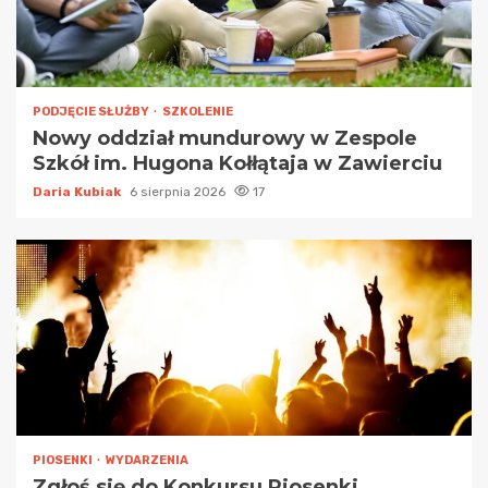
PODJĘCIE SŁUŻBY
SZKOLENIE
Nowy oddział mundurowy w Zespole
Szkół im. Hugona Kołłątaja w Zawierciu
Daria Kubiak
6 sierpnia 2026
17
PIOSENKI
WYDARZENIA
Zgłoś się do Konkursu Piosenki