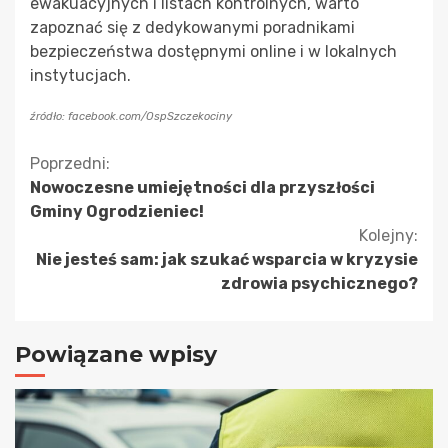
ewakuacyjnych i listach kontrolnych, warto
zapoznać się z dedykowanymi poradnikami
bezpieczeństwa dostępnymi online i w lokalnych
instytucjach.
źródło: facebook.com/OspSzczekociny
Kontynuuj
Poprzedni:
Nowoczesne umiejętności dla przyszłości
czytanie
Gminy Ogrodzieniec!
Kolejny:
Nie jesteś sam: jak szukać wsparcia w kryzysie
zdrowia psychicznego?
Powiązane wpisy