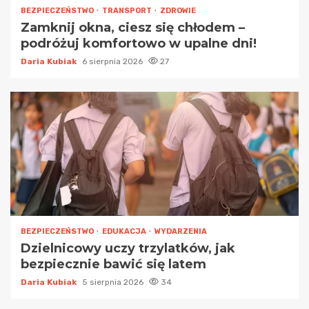
BEZPIECZEŃSTWO
TRANSPORT
ZDROWIE
Zamknij okna, ciesz się chłodem –
podróżuj komfortowo w upalne dni!
Daria Kubiak
6 sierpnia 2026
27
BEZPIECZEŃSTWO
EDUKACJA
WYDARZENIA
Dzielnicowy uczy trzylatków, jak
bezpiecznie bawić się latem
Daria Kubiak
5 sierpnia 2026
34