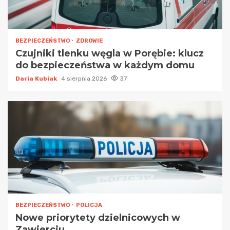
BEZPIECZEŃSTWO
ZDROWIE
Czujniki tlenku węgla w Porębie: klucz
do bezpieczeństwa w każdym domu
Daria Kubiak
4 sierpnia 2026
37
BEZPIECZEŃSTWO
POLICJA
Nowe priorytety dzielnicowych w
Zawierciu