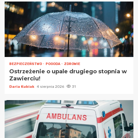
BEZPIECZEŃSTWO
POGODA
ZDROWIE
Ostrzeżenie o upale drugiego stopnia w
Zawierciu!
Daria Kubiak
4 sierpnia 2026
31