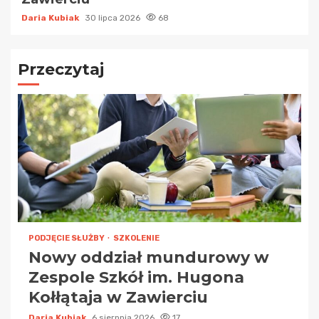
Daria Kubiak
30 lipca 2026
68
Przeczytaj
PODJĘCIE SŁUŻBY
SZKOLENIE
Nowy oddział mundurowy w
Zespole Szkół im. Hugona
Kołłątaja w Zawierciu
Daria Kubiak
6 sierpnia 2026
17