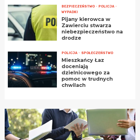
BEZPIECZEŃSTWO
POLICJA
WYPADKI
Pijany kierowca w
Zawierciu stwarza
niebezpieczeństwo na
drodze
POLICJA
SPOŁECZEŃSTWO
Mieszkańcy Łaz
doceniają
dzielnicowego za
pomoc w trudnych
chwilach