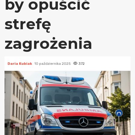
by opuścić
strefę
zagrożenia
Daria Kubiak
10 października 2025
372