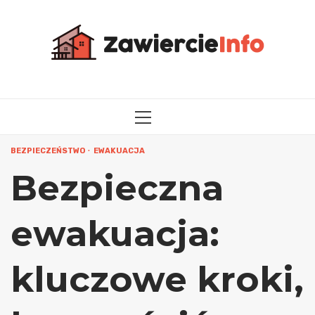
Przejdź
do
treści
MENU
GŁÓWNE
BEZPIECZEŃSTWO
EWAKUACJA
Bezpieczna
ewakuacja:
kluczowe kroki,