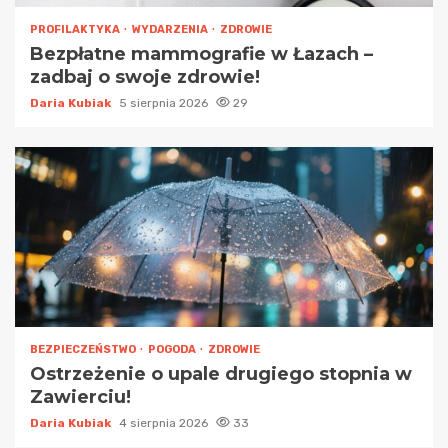
PROFILAKTYKA
WYDARZENIA
ZDROWIE
Bezpłatne mammografie w Łazach –
zadbaj o swoje zdrowie!
Daria Kubiak
5 sierpnia 2026
29
BEZPIECZEŃSTWO
POGODA
ZDROWIE
Ostrzeżenie o upale drugiego stopnia w
Zawierciu!
Daria Kubiak
4 sierpnia 2026
33