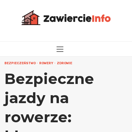
Przejdź
do
treści
MENU
GŁÓWNE
BEZPIECZEŃSTWO
ROWERY
ZDROWIE
Bezpieczne
jazdy na
rowerze: