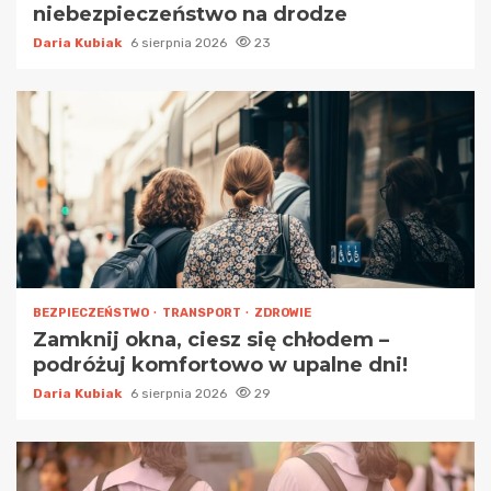
niebezpieczeństwo na drodze
Daria Kubiak
6 sierpnia 2026
23
BEZPIECZEŃSTWO
TRANSPORT
ZDROWIE
Zamknij okna, ciesz się chłodem –
podróżuj komfortowo w upalne dni!
Daria Kubiak
6 sierpnia 2026
29