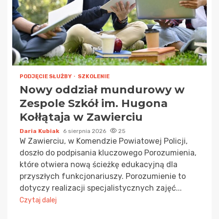
PODJĘCIE SŁUŻBY
SZKOLENIE
Nowy oddział mundurowy w
Zespole Szkół im. Hugona
Kołłątaja w Zawierciu
Daria Kubiak
6 sierpnia 2026
25
W Zawierciu, w Komendzie Powiatowej Policji,
doszło do podpisania kluczowego Porozumienia,
które otwiera nową ścieżkę edukacyjną dla
przyszłych funkcjonariuszy. Porozumienie to
dotyczy realizacji specjalistycznych zajęć...
Czytaj dalej