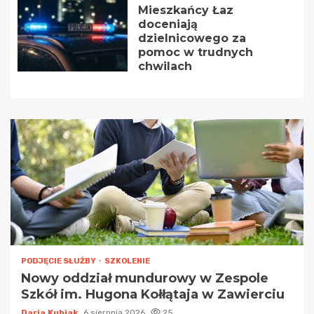
Mieszkańcy Łaz
doceniają
dzielnicowego za
pomoc w trudnych
chwilach
PODJĘCIE SŁUŻBY
SZKOLENIE
Nowy oddział mundurowy w Zespole
Szkół im. Hugona Kołłątaja w Zawierciu
Daria Kubiak
6 sierpnia 2026
25