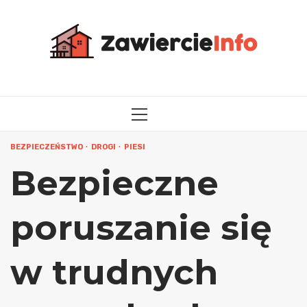
Przejdź
do
treści
MENU
GŁÓWNE
BEZPIECZEŃSTWO
DROGI
PIESI
Bezpieczne
poruszanie się
w trudnych