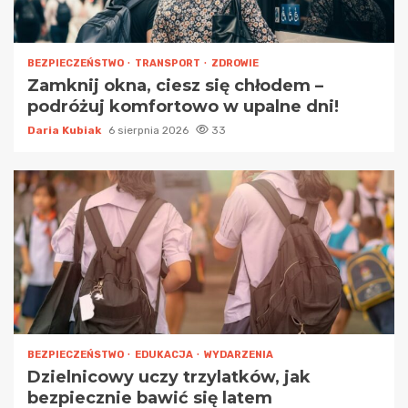
BEZPIECZEŃSTWO
TRANSPORT
ZDROWIE
Zamknij okna, ciesz się chłodem –
podróżuj komfortowo w upalne dni!
Daria Kubiak
6 sierpnia 2026
33
BEZPIECZEŃSTWO
EDUKACJA
WYDARZENIA
Dzielnicowy uczy trzylatków, jak
bezpiecznie bawić się latem