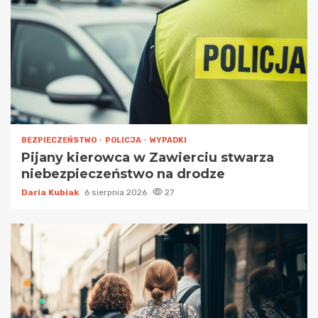
BEZPIECZEŃSTWO
POLICJA
WYPADKI
Pijany kierowca w Zawierciu stwarza
niebezpieczeństwo na drodze
Daria Kubiak
6 sierpnia 2026
27