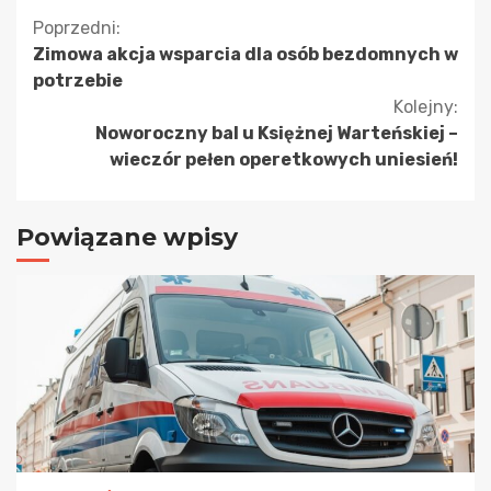
Kontynuuj
Poprzedni:
Zimowa akcja wsparcia dla osób bezdomnych w
czytanie
potrzebie
Kolejny:
Noworoczny bal u Księżnej Warteńskiej –
wieczór pełen operetkowych uniesień!
Powiązane wpisy