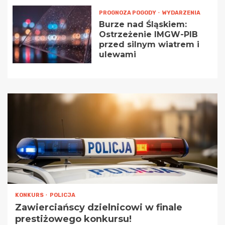
PROGNOZA POGODY
WYDARZENIA
Burze nad Śląskiem:
Ostrzeżenie IMGW-PIB
przed silnym wiatrem i
ulewami
KONKURS
POLICJA
Zawierciańscy dzielnicowi w finale
prestiżowego konkursu!