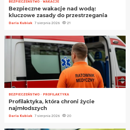
BEZPIECZEŃSTWO
WAKACJE
Bezpieczne wakacje nad wodą:
kluczowe zasady do przestrzegania
Daria Kubiak
7 sierpnia 2026
21
BEZPIECZEŃSTWO
PROFILAKTYKA
Profilaktyka, która chroni życie
najmłodszych
Daria Kubiak
7 sierpnia 2026
20