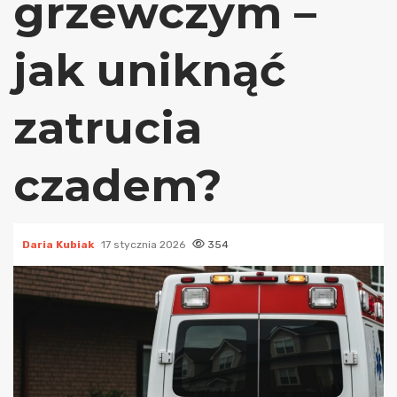
grzewczym –
jak uniknąć
zatrucia
czadem?
Daria Kubiak
17 stycznia 2026
354