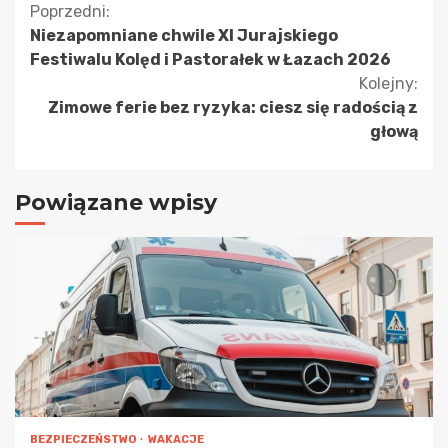
Kontynuuj
Poprzedni:
Niezapomniane chwile XI Jurajskiego
czytanie
Festiwalu Kolęd i Pastorałek w Łazach 2026
Kolejny:
Zimowe ferie bez ryzyka: ciesz się radością z
głową
Powiązane wpisy
BEZPIECZEŃSTWO
WAKACJE