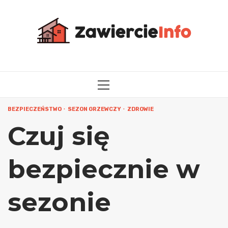
Przejdź
do
treści
MENU
GŁÓWNE
BEZPIECZEŃSTWO
SEZON GRZEWCZY
ZDROWIE
Czuj się
bezpiecznie w
sezonie