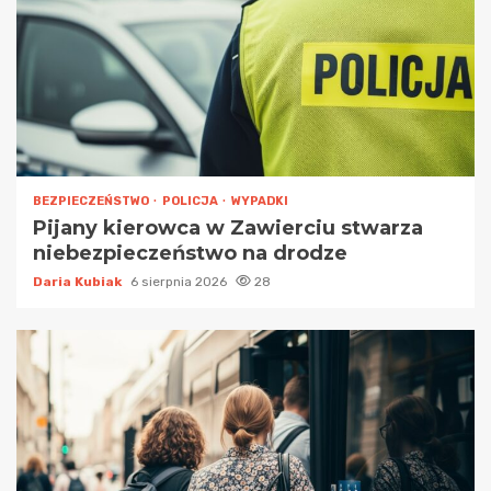
BEZPIECZEŃSTWO
POLICJA
WYPADKI
Pijany kierowca w Zawierciu stwarza
niebezpieczeństwo na drodze
Daria Kubiak
6 sierpnia 2026
28