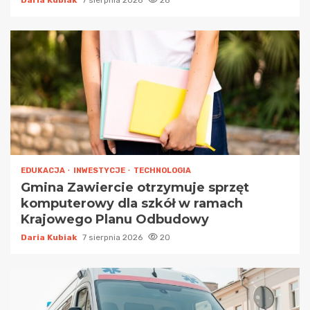
Daria Kubiak
7 sierpnia 2026
28
EDUKACJA
INWESTYCJE
TECHNOLOGIA
Gmina Zawiercie otrzymuje sprzęt
komputerowy dla szkół w ramach
Krajowego Planu Odbudowy
Daria Kubiak
7 sierpnia 2026
20