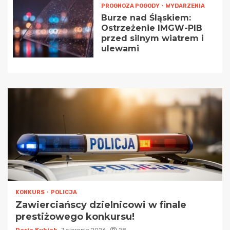
PROGNOZA POGODY
WYDARZENIA
Burze nad Śląskiem:
Ostrzeżenie IMGW-PIB
przed silnym wiatrem i
ulewami
KONKURS
POLICJA
Zawierciańscy dzielnicowi w finale
prestiżowego konkursu!