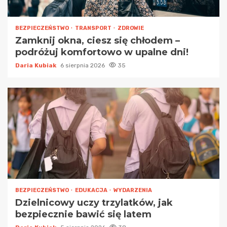
BEZPIECZEŃSTWO
TRANSPORT
ZDROWIE
Zamknij okna, ciesz się chłodem –
podróżuj komfortowo w upalne dni!
Daria Kubiak
6 sierpnia 2026
35
BEZPIECZEŃSTWO
EDUKACJA
WYDARZENIA
Dzielnicowy uczy trzylatków, jak
bezpiecznie bawić się latem