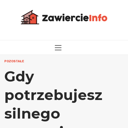
Przejdź
do
treści
MENU
GŁÓWNE
POZOSTAŁE
Gdy
potrzebujesz
silnego