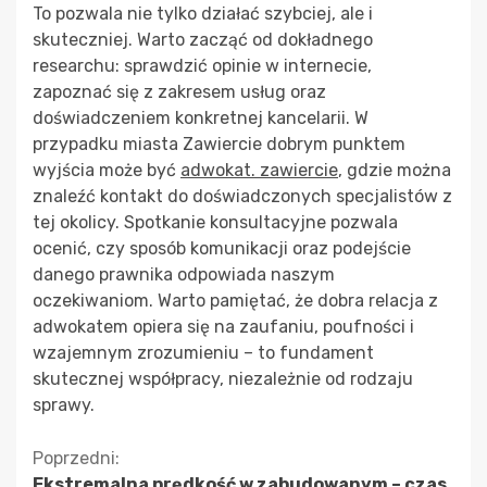
To pozwala nie tylko działać szybciej, ale i
skuteczniej. Warto zacząć od dokładnego
researchu: sprawdzić opinie w internecie,
zapoznać się z zakresem usług oraz
doświadczeniem konkretnej kancelarii. W
przypadku miasta Zawiercie dobrym punktem
wyjścia może być
adwokat. zawiercie
, gdzie można
znaleźć kontakt do doświadczonych specjalistów z
tej okolicy. Spotkanie konsultacyjne pozwala
ocenić, czy sposób komunikacji oraz podejście
danego prawnika odpowiada naszym
oczekiwaniom. Warto pamiętać, że dobra relacja z
adwokatem opiera się na zaufaniu, poufności i
wzajemnym zrozumieniu – to fundament
skutecznej współpracy, niezależnie od rodzaju
sprawy.
Kontynuuj
Poprzedni:
Ekstremalna prędkość w zabudowanym – czas