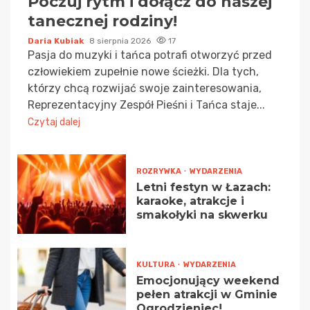
Poczuj rytm i dołącz do naszej
tanecznej rodziny!
Daria Kubiak
8 sierpnia 2026
17
Pasja do muzyki i tańca potrafi otworzyć przed
człowiekiem zupełnie nowe ścieżki. Dla tych,
którzy chcą rozwijać swoje zainteresowania,
Reprezentacyjny Zespół Pieśni i Tańca staje...
Czytaj dalej
ROZRYWKA
WYDARZENIA
Letni festyn w Łazach:
karaoke, atrakcje i
smakołyki na skwerku
KULTURA
WYDARZENIA
Emocjonujący weekend
pełen atrakcji w Gminie
Ogrodzieniec!