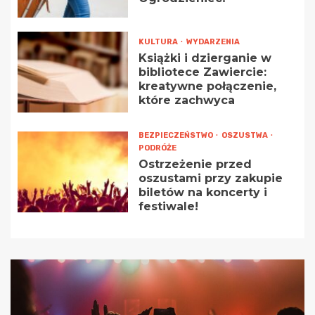
KULTURA
WYDARZENIA
Książki i dzierganie w
bibliotece Zawiercie:
kreatywne połączenie,
które zachwyca
BEZPIECZEŃSTWO
OSZUSTWA
PODRÓŻE
Ostrzeżenie przed
oszustami przy zakupie
biletów na koncerty i
festiwale!