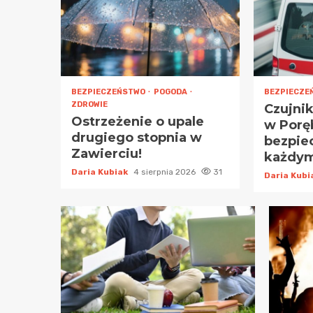
BEZPIECZEŃSTWO
POGODA
BEZPIECZE
ZDROWIE
Czujnik
Ostrzeżenie o upale
w Poręb
drugiego stopnia w
bezpie
Zawierciu!
każdy
Daria Kubiak
4 sierpnia 2026
31
Daria Kub