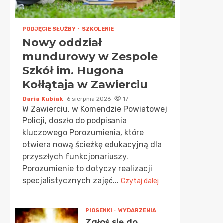
PODJĘCIE SŁUŻBY
SZKOLENIE
Nowy oddział
mundurowy w Zespole
Szkół im. Hugona
Kołłątaja w Zawierciu
Daria Kubiak
6 sierpnia 2026
17
W Zawierciu, w Komendzie Powiatowej
Policji, doszło do podpisania
kluczowego Porozumienia, które
otwiera nową ścieżkę edukacyjną dla
przyszłych funkcjonariuszy.
Porozumienie to dotyczy realizacji
specjalistycznych zajęć...
Czytaj dalej
PIOSENKI
WYDARZENIA
Zgłoś się do