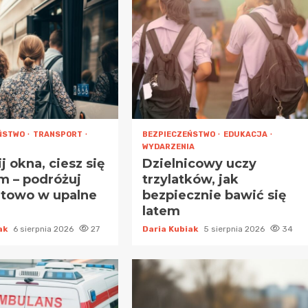
ŃSTWO
TRANSPORT
BEZPIECZEŃSTWO
EDUKACJA
WYDARZENIA
 okna, ciesz się
Dzielnicowy uczy
m – podróżuj
trzylatków, jak
towo w upalne
bezpiecznie bawić się
latem
iak
6 sierpnia 2026
27
Daria Kubiak
5 sierpnia 2026
34