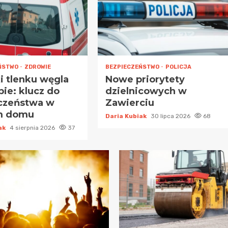
ŃSTWO
ZDROWIE
BEZPIECZEŃSTWO
POLICJA
i tlenku węgla
Nowe priorytety
ie: klucz do
dzielnicowych w
czeństwa w
Zawierciu
m domu
Daria Kubiak
30 lipca 2026
68
iak
4 sierpnia 2026
37