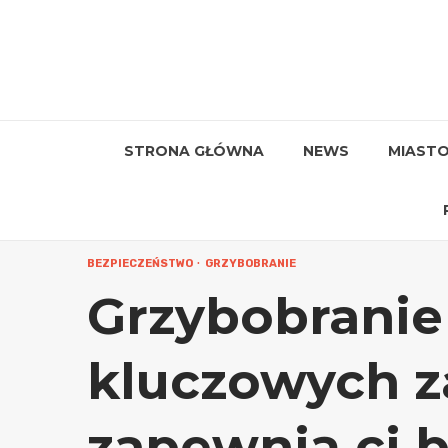
Przejdź
do
treści
STRONA GŁÓWNA
NEWS
MIAST
BEZPIECZEŃSTWO
GRZYBOBRANIE
Grzybobranie 
kluczowych z
zapewnią ci 