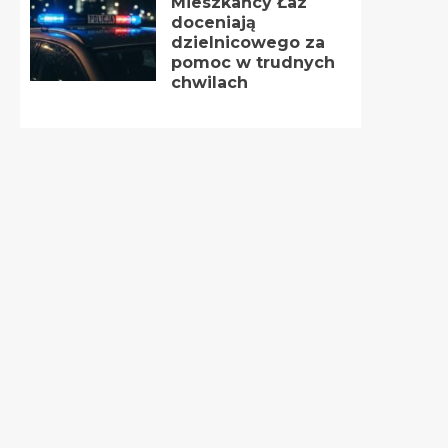
Mieszkańcy Łaz
doceniają
dzielnicowego za
pomoc w trudnych
chwilach