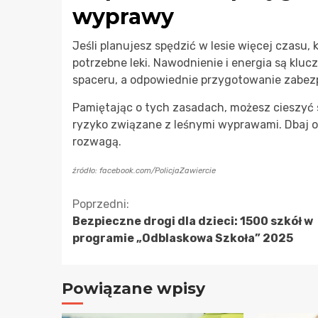
wyprawy
Jeśli planujesz spędzić w lesie więcej czasu,
potrzebne leki. Nawodnienie i energia są kl
spaceru, a odpowiednie przygotowanie zabez
Pamiętając o tych zasadach, możesz cieszyć 
ryzyko związane z leśnymi wyprawami. Dbaj o
rozwagą.
źródło: facebook.com/PolicjaZawiercie
Kontynuuj
Poprzedni:
Bezpieczne drogi dla dzieci: 1500 szkół w
czytanie
programie „Odblaskowa Szkoła” 2025
Powiązane wpisy