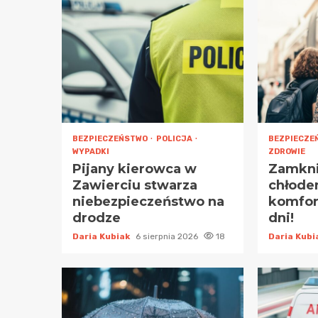
BEZPIECZEŃSTWO
POLICJA
BEZPIECZE
WYPADKI
ZDROWIE
Pijany kierowca w
Zamknij
Zawierciu stwarza
chłode
niebezpieczeństwo na
komfor
drodze
dni!
Daria Kubiak
6 sierpnia 2026
18
Daria Kub