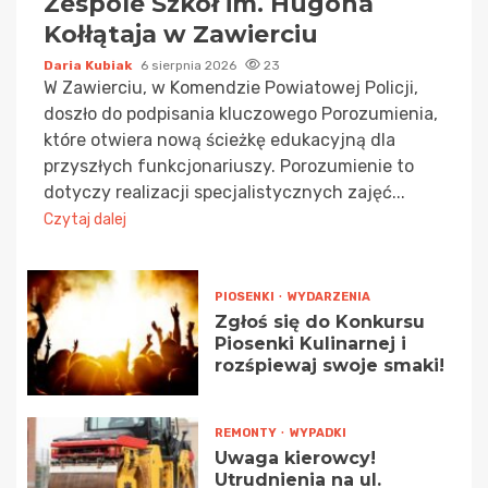
Zespole Szkół im. Hugona
Kołłątaja w Zawierciu
Daria Kubiak
6 sierpnia 2026
23
W Zawierciu, w Komendzie Powiatowej Policji,
doszło do podpisania kluczowego Porozumienia,
które otwiera nową ścieżkę edukacyjną dla
przyszłych funkcjonariuszy. Porozumienie to
dotyczy realizacji specjalistycznych zajęć...
Czytaj dalej
PIOSENKI
WYDARZENIA
Zgłoś się do Konkursu
Piosenki Kulinarnej i
rozśpiewaj swoje smaki!
REMONTY
WYPADKI
Uwaga kierowcy!
Utrudnienia na ul.