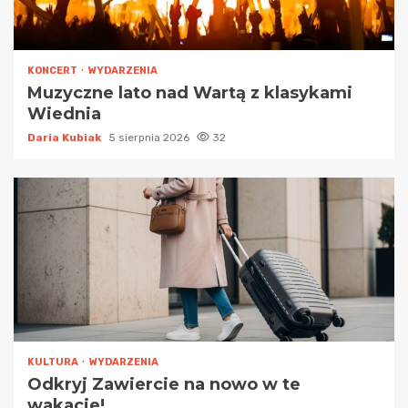
KONCERT
WYDARZENIA
Muzyczne lato nad Wartą z klasykami
Wiednia
Daria Kubiak
5 sierpnia 2026
32
KULTURA
WYDARZENIA
Odkryj Zawiercie na nowo w te
wakacje!