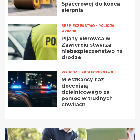
Spacerowej do końca
sierpnia
BEZPIECZEŃSTWO
POLICJA
WYPADKI
Pijany kierowca w
Zawierciu stwarza
niebezpieczeństwo na
drodze
POLICJA
SPOŁECZEŃSTWO
Mieszkańcy Łaz
doceniają
dzielnicowego za
pomoc w trudnych
chwilach