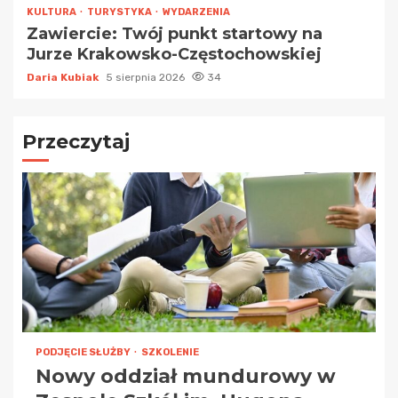
KULTURA
TURYSTYKA
WYDARZENIA
Zawiercie: Twój punkt startowy na
Jurze Krakowsko-Częstochowskiej
Daria Kubiak
5 sierpnia 2026
34
Przeczytaj
PODJĘCIE SŁUŻBY
SZKOLENIE
Nowy oddział mundurowy w