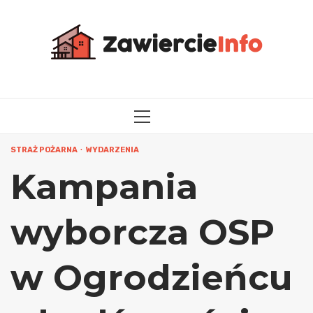
Przejdź
do
treści
MENU
GŁÓWNE
STRAŻ POŻARNA
WYDARZENIA
Kampania
wyborcza OSP
w Ogrodzieńcu