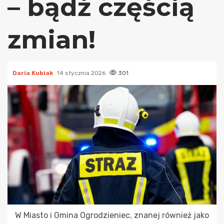
– bądź częścią
zmian!
Daria Kubiak
14 stycznia 2026
301
W Miasto i Gmina Ogrodzieniec, znanej również jako