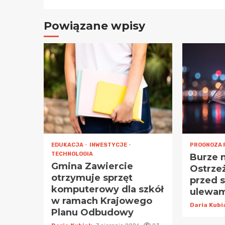
Powiązane wpisy
EDUKACJA
INWESTYCJE
PROGNOZA 
TECHNOLOGIA
Burze 
Gmina Zawiercie
Ostrze
otrzymuje sprzęt
przed 
komputerowy dla szkół
ulewa
w ramach Krajowego
Daria Kub
Planu Odbudowy