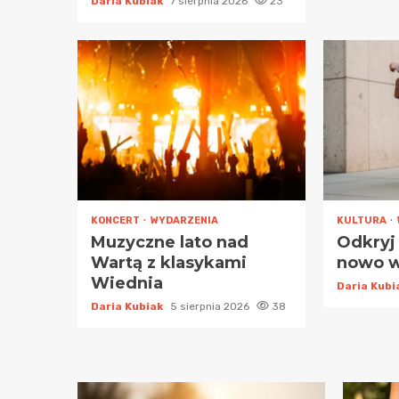
Daria Kubiak
7 sierpnia 2026
23
KONCERT
WYDARZENIA
KULTURA
Muzyczne lato nad
Odkryj
Wartą z klasykami
nowo w
Wiednia
Daria Kub
Daria Kubiak
5 sierpnia 2026
38