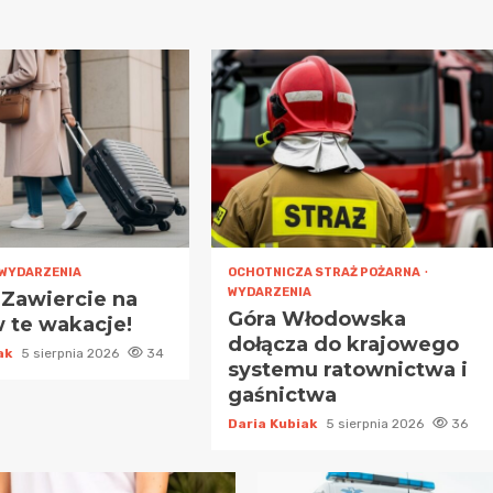
WYDARZENIA
OCHOTNICZA STRAŻ POŻARNA
WYDARZENIA
 Zawiercie na
Góra Włodowska
 te wakacje!
dołącza do krajowego
iak
5 sierpnia 2026
34
systemu ratownictwa i
gaśnictwa
Daria Kubiak
5 sierpnia 2026
36