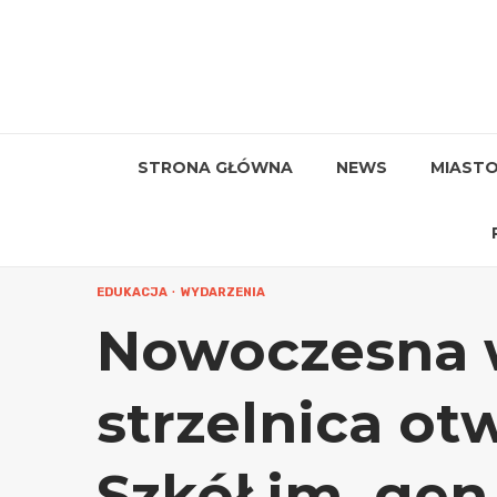
Przejdź
do
treści
STRONA GŁÓWNA
NEWS
MIAST
EDUKACJA
WYDARZENIA
Nowoczesna 
strzelnica ot
Szkół im. ge