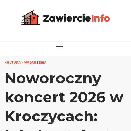
Przejdź
do
treści
MENU
GŁÓWNE
KULTURA
WYDARZENIA
Noworoczny
koncert 2026 w
Kroczycach: