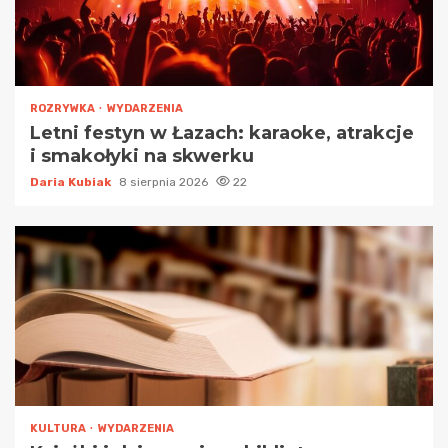
ROZRYWKA
WYDARZENIA
Letni festyn w Łazach: karaoke, atrakcje
i smakołyki na skwerku
Daria Kubiak
8 sierpnia 2026
22
KULTURA
WYDARZENIA