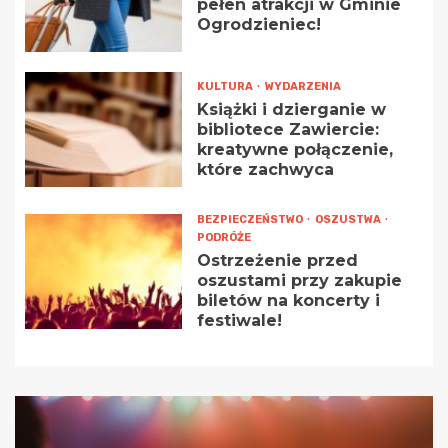
pełen atrakcji w Gminie
Ogrodzieniec!
KULTURA
WYDARZENIA
Książki i dzierganie w
bibliotece Zawiercie:
kreatywne połączenie,
które zachwyca
BEZPIECZEŃSTWO
OSZUSTWA
PODRÓŻE
Ostrzeżenie przed
oszustami przy zakupie
biletów na koncerty i
festiwale!