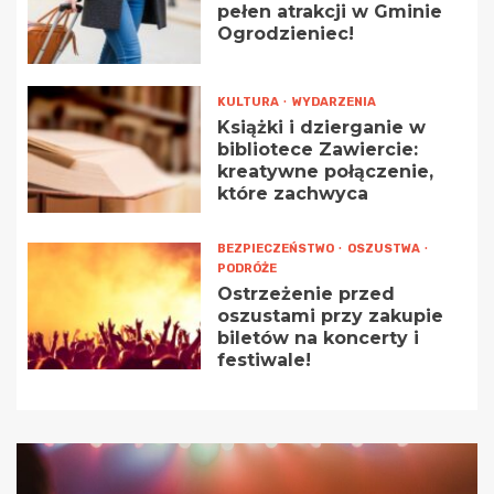
pełen atrakcji w Gminie
Ogrodzieniec!
KULTURA
WYDARZENIA
Książki i dzierganie w
bibliotece Zawiercie:
kreatywne połączenie,
które zachwyca
BEZPIECZEŃSTWO
OSZUSTWA
PODRÓŻE
Ostrzeżenie przed
oszustami przy zakupie
biletów na koncerty i
festiwale!