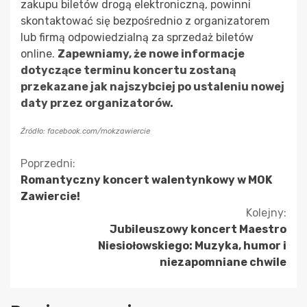
zakupu biletów drogą elektroniczną, powinni
skontaktować się bezpośrednio z organizatorem
lub firmą odpowiedzialną za sprzedaż biletów
online.
Zapewniamy, że nowe informacje
dotyczące terminu koncertu zostaną
przekazane jak najszybciej po ustaleniu nowej
daty przez organizatorów.
Źródło: facebook.com/mokzawiercie
Kontynuuj
Poprzedni:
Romantyczny koncert walentynkowy w MOK
czytanie
Zawiercie!
Kolejny:
Jubileuszowy koncert Maestro
Niesiołowskiego: Muzyka, humor i
niezapomniane chwile