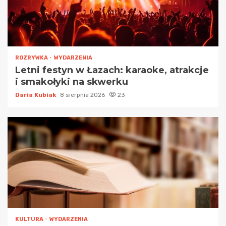
ROZRYWKA
WYDARZENIA
Letni festyn w Łazach: karaoke, atrakcje
i smakołyki na skwerku
Daria Kubiak
8 sierpnia 2026
23
KULTURA
WYDARZENIA