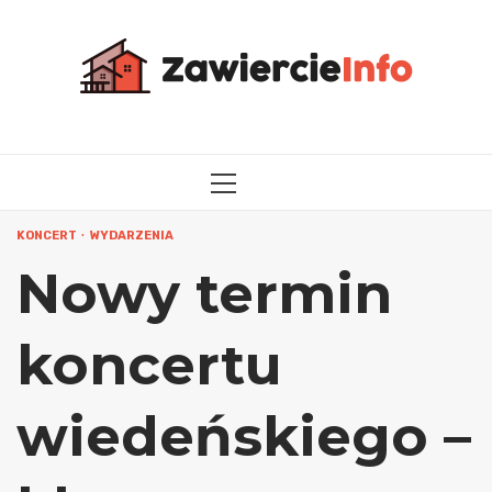
Przejdź
do
treści
MENU
GŁÓWNE
KONCERT
WYDARZENIA
Nowy termin
koncertu
wiedeńskiego –