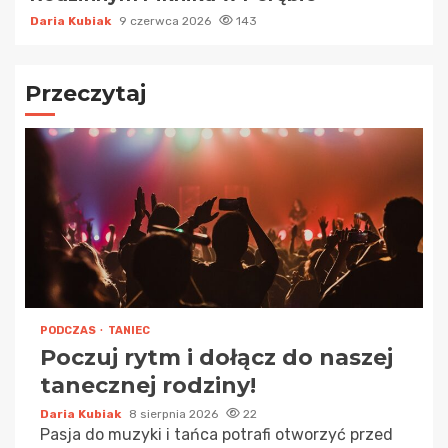
Daria Kubiak
9 czerwca 2026
143
Przeczytaj
PODCZAS
TANIEC
Poczuj rytm i dołącz do naszej
tanecznej rodziny!
Daria Kubiak
8 sierpnia 2026
22
Pasja do muzyki i tańca potrafi otworzyć przed