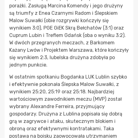
porażki. Zasługą Marcina Komendy i jego drużyny
są triumfy z Enea Czarnymi Radom i Ślepskiem
Malow Suwałki (obie rozgrywki kończyły się
wynikiem 3:0), PGE GiEK Skrą Bełchatów (3:1) oraz
Cuprum Lubin i Treflem Gdańsk (oba o wyniku 3:2).
W dwóch przegranych meczach, z Barkomem
Każany Lwów i Projektem Warszawa, które kończyły
się wynikiem 2:3, lubelska drużyna zdobyła po
jednym punkcie.
W ostatnim spotkaniu Bogdanka LUK Lublin szybko
i efektywnie pokonała Ślepska Malow Suwałki, z
wynikiem 25:20, 25:19 oraz 25:18. Najbardziej
wartościowym zawodnikiem meczu (MVP) został
wybrany Alexandre Ferreira, przyjmujący
gospodarzy. Drużyna z Lublina popisała się dobrą
grą w zagrywce i ataku, skutecznym blokiem i
obroną oraz efektywnymi kontratakami. Taka
postawa na boisku zaowocowała utrzymaniem