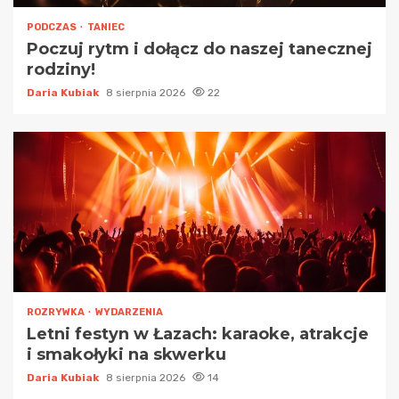
PODCZAS
TANIEC
Poczuj rytm i dołącz do naszej tanecznej
rodziny!
Daria Kubiak
8 sierpnia 2026
22
ROZRYWKA
WYDARZENIA
Letni festyn w Łazach: karaoke, atrakcje
i smakołyki na skwerku
Daria Kubiak
8 sierpnia 2026
14