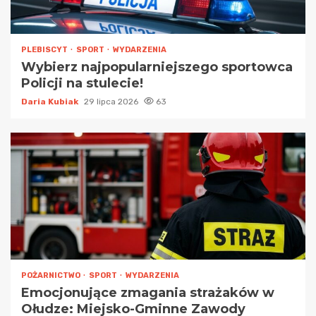
PLEBISCYT
SPORT
WYDARZENIA
Wybierz najpopularniejszego sportowca
Policji na stulecie!
Daria Kubiak
29 lipca 2026
63
POŻARNICTWO
SPORT
WYDARZENIA
Emocjonujące zmagania strażaków w
Ołudze: Miejsko-Gminne Zawody