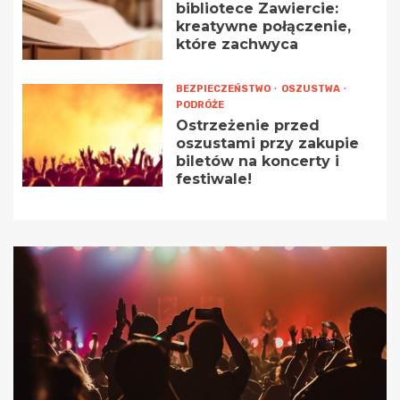
bibliotece Zawiercie:
kreatywne połączenie,
które zachwyca
BEZPIECZEŃSTWO
OSZUSTWA
PODRÓŻE
Ostrzeżenie przed
oszustami przy zakupie
biletów na koncerty i
festiwale!