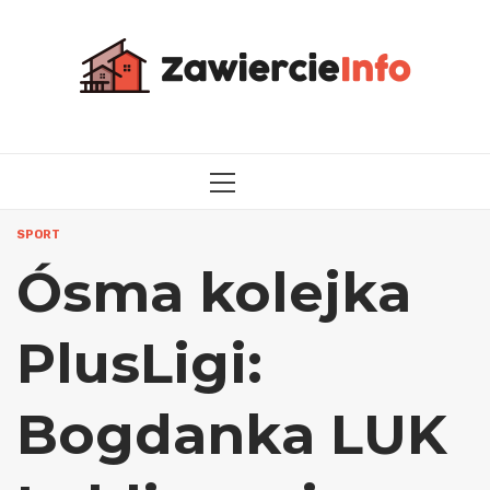
Przejdź
do
treści
MENU
GŁÓWNE
SPORT
Ósma kolejka
PlusLigi:
Bogdanka LUK