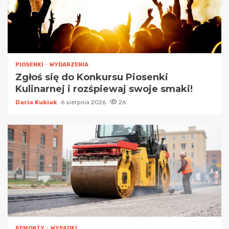
PIOSENKI
WYDARZENIA
Zgłoś się do Konkursu Piosenki
Kulinarnej i rozśpiewaj swoje smaki!
Daria Kubiak
6 sierpnia 2026
26
REMONTY
WYPADKI