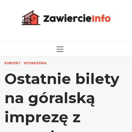
Przejdź
do
treści
MENU
GŁÓWNE
KONCERT
WYDARZENIA
Ostatnie bilety
na góralską
imprezę z