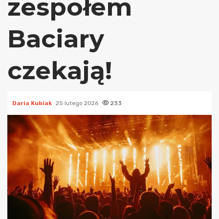
zespołem
Baciary
czekają!
Daria Kubiak
25 lutego 2026
233