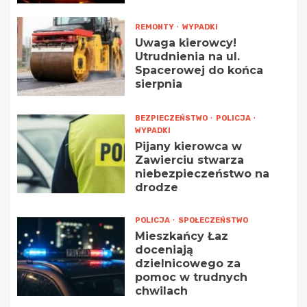
REMONTY
WYPADKI
Uwaga kierowcy!
Utrudnienia na ul.
Spacerowej do końca
sierpnia
BEZPIECZEŃSTWO
POLICJA
WYPADKI
Pijany kierowca w
Zawierciu stwarza
niebezpieczeństwo na
drodze
POLICJA
SPOŁECZEŃSTWO
Mieszkańcy Łaz
doceniają
dzielnicowego za
pomoc w trudnych
chwilach