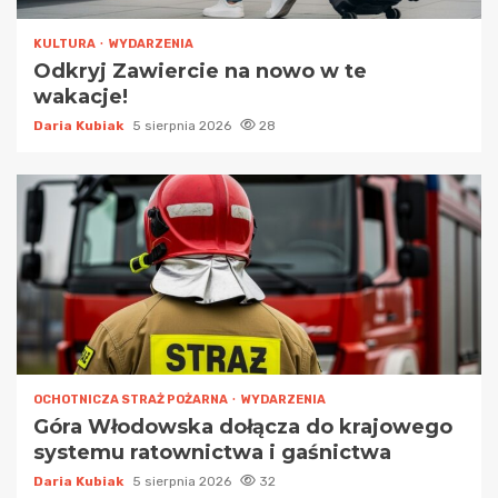
KULTURA
WYDARZENIA
Odkryj Zawiercie na nowo w te
wakacje!
Daria Kubiak
5 sierpnia 2026
28
OCHOTNICZA STRAŻ POŻARNA
WYDARZENIA
Góra Włodowska dołącza do krajowego
systemu ratownictwa i gaśnictwa
Daria Kubiak
5 sierpnia 2026
32