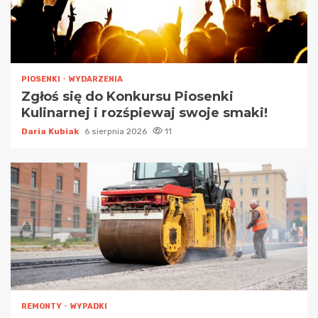
PIOSENKI
WYDARZENIA
Zgłoś się do Konkursu Piosenki
Kulinarnej i rozśpiewaj swoje smaki!
Daria Kubiak
6 sierpnia 2026
11
REMONTY
WYPADKI