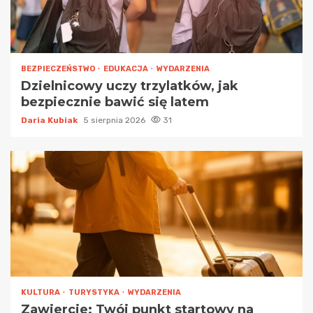
BEZPIECZEŃSTWO
EDUKACJA
WYDARZENIA
Dzielnicowy uczy trzylatków, jak
bezpiecznie bawić się latem
Daria Kubiak
5 sierpnia 2026
31
KULTURA
TURYSTYKA
WYDARZENIA
Zawiercie: Twój punkt startowy na