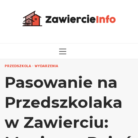
Przejdź
do
treści
MENU
GŁÓWNE
PRZEDSZKOLA
WYDARZENIA
Pasowanie na
Przedszkolaka
w Zawierciu: