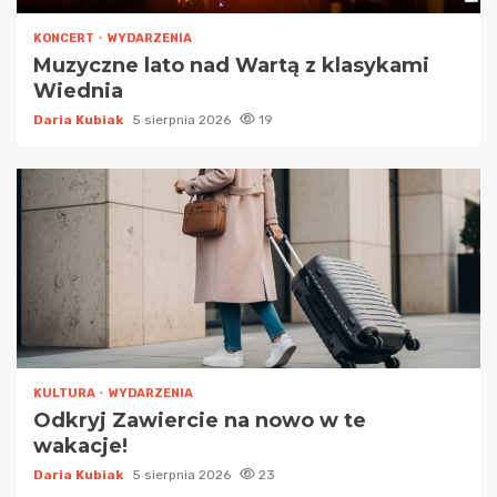
KONCERT
WYDARZENIA
Muzyczne lato nad Wartą z klasykami
Wiednia
Daria Kubiak
5 sierpnia 2026
19
KULTURA
WYDARZENIA
Odkryj Zawiercie na nowo w te
wakacje!
Daria Kubiak
5 sierpnia 2026
23