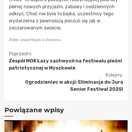
pełnej nowych przyjaźni, zabawy i codziennych
odkryć. Choć nie była to bajka, uczestnicy tego
wydarzenia z pewnością poczuli się jak w
zaczarowanym świecie.
Źródło: Urząd Miejski w Zawierciu
Kontynuuj
Poprzedni:
Zespół MOK Łazy zachwycił na festiwalu pieśni
czytanie
patriotycznej w Myszkowie
Kolejny:
Ogrodzieniec w akcji: Eliminacje do Jura
Senior Festiwal 2025!
Powiązane wpisy