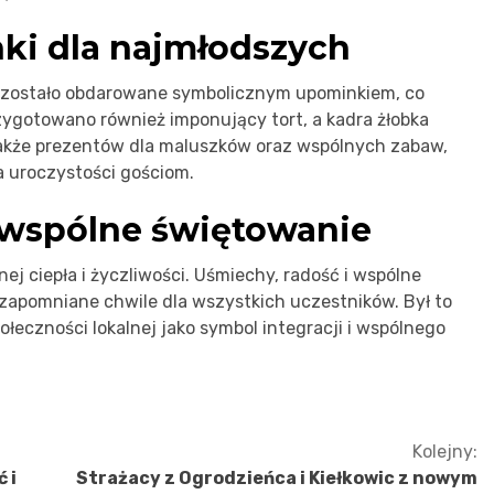
nki dla najmłodszych
o zostało obdarowane symbolicznym upominkiem, co
rzygotowano również imponujący tort, a kadra żłobka
także prezentów dla maluszków oraz wspólnych zabaw,
 uroczystości gościom.
 wspólne świętowanie
ej ciepła i życzliwości. Uśmiechy, radość i wspólne
apomniane chwile dla wszystkich uczestników. Był to
ołeczności lokalnej jako symbol integracji i wspólnego
Kolejny:
 i
Strażacy z Ogrodzieńca i Kiełkowic z nowym