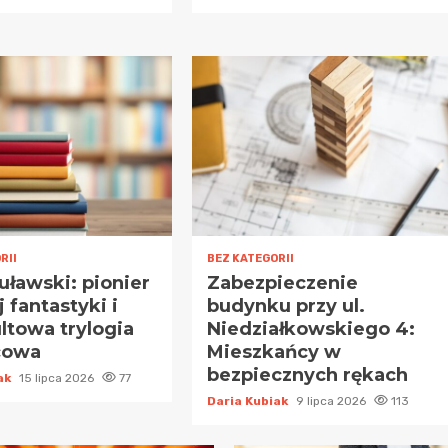
RII
BEZ KATEGORII
uławski: pionier
Zabezpieczenie
j fantastyki i
budynku przy ul.
ltowa trylogia
Niedziałkowskiego 4:
cowa
Mieszkańcy w
bezpiecznych rękach
iak
15 lipca 2026
77
Daria Kubiak
9 lipca 2026
113