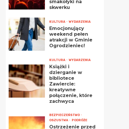
smakołyki na
skwerku
KULTURA
WYDARZENIA
Emocjonujący
weekend pełen
atrakcji w Gminie
Ogrodzieniec!
KULTURA
WYDARZENIA
Książki i
dzierganie w
bibliotece
Zawiercie:
kreatywne
połączenie, które
zachwyca
BEZPIECZEŃSTWO
OSZUSTWA
PODRÓŻE
Ostrzeżenie przed