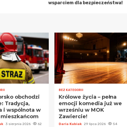
wsparciem dla bezpieczeństwa!
RII
BEZ KATEGORII
rsko obchodzi
Królowe życia – pełna
e: Tradycja,
emocji komedia już we
 i wspólnota w
wrześniu w MOK
e mieszkańcom
Zawiercie!
iak
3 sierpnia 2026
62
Daria Kubiak
29 lipca 2026
54