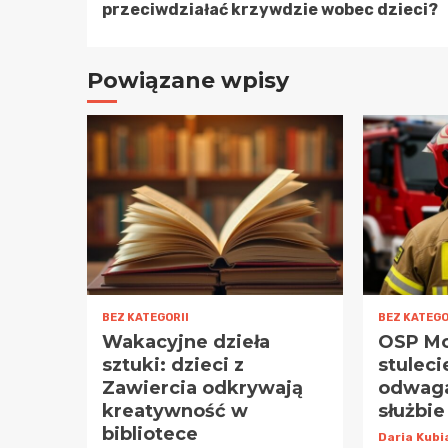
czytanie
przeciwdziałać krzywdzie wobec dzieci?
Powiązane wpisy
BEZ KATEGORII
BEZ KATEGO
Wakacyjne dzieła
OSP Mo
sztuki: dzieci z
stuleci
Zawiercia odkrywają
odwaga
kreatywność w
służbi
bibliotece
Daria Kub