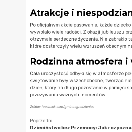
Atrakcje i niespodzia
Po oficjalnym akcie pasowania, każde dzieck
wywołało wiele radości. Z okazji jubileuszu p
otrzymała serdeczne życzenia. Nie zabrakło 
które dostarczyły wielu wzruszeń obecnym na
Rodzinna atmosfera i
Cała uroczystość odbyła się w atmosferze pełn
świętowanie były wszechobecne, tworząc niez
dzień, który na długo pozostanie w pamięci sp
przeżywania ważnych momentów.
Źródło: facebook.com/gminaogrodzieniec
Kontynuuj
Poprzedni:
Dzieciństwo bez Przemocy: Jak rozpoznać