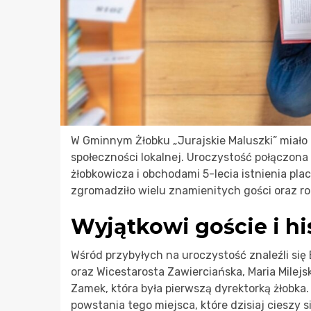
W Gminnym Żłobku „Jurajskie Maluszki” miało
społeczności lokalnej. Uroczystość połączon
żłobkowicza i obchodami 5-lecia istnienia pl
zgromadziło wielu znamienitych gości oraz r
Wyjątkowi goście i h
Wśród przybyłych na uroczystość znaleźli się 
oraz Wicestarosta Zawierciańska, Maria Milejs
Zamek, która była pierwszą dyrektorką żłobka.
powstania tego miejsca, które dzisiaj ciesz