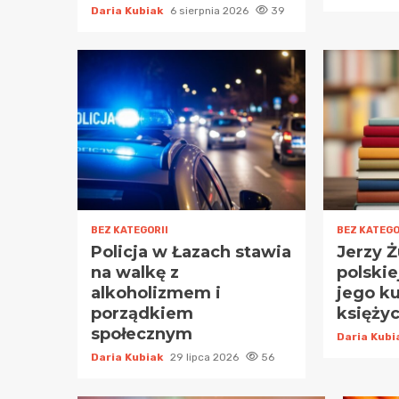
Daria Kubiak
6 sierpnia 2026
39
BEZ KATEGORII
BEZ KATEGO
Policja w Łazach stawia
Jerzy Ż
na walkę z
polskie
alkoholizmem i
jego ku
porządkiem
księży
społecznym
Daria Kub
Daria Kubiak
29 lipca 2026
56