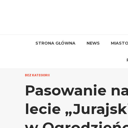
Przejdź
do
treści
STRONA GŁÓWNA
NEWS
MIAST
BEZ KATEGORII
Pasowanie na 
lecie „Jurajs
w Ogrodzień