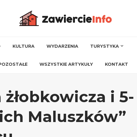
O
KULTURA
WYDARZENIA
TURYSTYKA
POZOSTAŁE
WSZYSTKIE ARTYKUŁY
KONTAKT
żłobkowicza i 5-
kich Maluszków”
cu