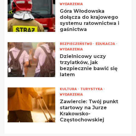
WYDARZENIA
Góra Włodowska
dołącza do krajowego
systemu ratownictwa i
gaśnictwa
BEZPIECZEŃSTWO
EDUKACJA
WYDARZENIA
Dzielnicowy uczy
trzylatków, jak
bezpiecznie bawić się
latem
KULTURA
TURYSTYKA
WYDARZENIA
Zawiercie: Twój punkt
startowy na Jurze
Krakowsko-
Częstochowskiej