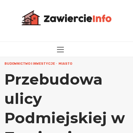
Przejdź
do
treści
MENU
GŁÓWNE
BUDOWNICTWO I INWESTYCJE
MIASTO
Przebudowa
ulicy
Podmiejskiej w