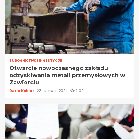
BUDOWNICTWO I INWESTYCJE
Otwarcie nowoczesnego zakładu
odzyskiwania metali przemysłowych w
Zawierciu
Daria Kubiak
23 czerwca 2024
1102