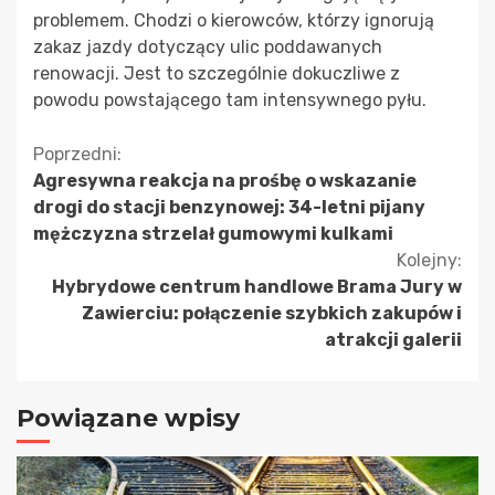
problemem. Chodzi o kierowców, którzy ignorują
zakaz jazdy dotyczący ulic poddawanych
renowacji. Jest to szczególnie dokuczliwe z
powodu powstającego tam intensywnego pyłu.
Kontynuuj
Poprzedni:
Agresywna reakcja na prośbę o wskazanie
czytanie
drogi do stacji benzynowej: 34-letni pijany
mężczyzna strzelał gumowymi kulkami
Kolejny:
Hybrydowe centrum handlowe Brama Jury w
Zawierciu: połączenie szybkich zakupów i
atrakcji galerii
Powiązane wpisy