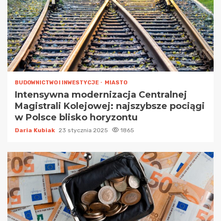
BUDOWNICTWO I INWESTYCJE
MIASTO
Intensywna modernizacja Centralnej
Magistrali Kolejowej: najszybsze pociągi
w Polsce blisko horyzontu
Daria Kubiak
23 stycznia 2025
1865