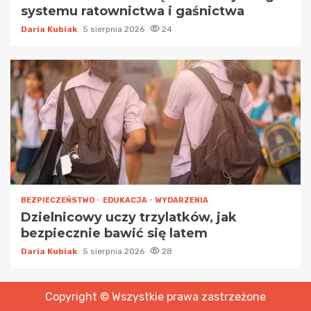
systemu ratownictwa i gaśnictwa
Daria Kubiak
5 sierpnia 2026
24
BEZPIECZEŃSTWO
EDUKACJA
WYDARZENIA
Dzielnicowy uczy trzylatków, jak
bezpiecznie bawić się latem
Daria Kubiak
5 sierpnia 2026
28
Copyright © Wszystkie prawa zastrzeżone