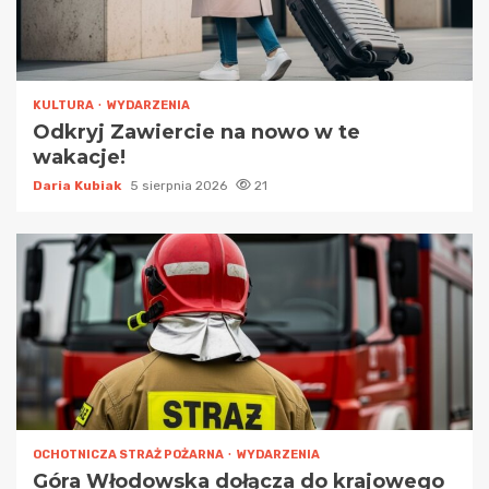
KULTURA
WYDARZENIA
Odkryj Zawiercie na nowo w te
wakacje!
Daria Kubiak
5 sierpnia 2026
21
OCHOTNICZA STRAŻ POŻARNA
WYDARZENIA
Góra Włodowska dołącza do krajowego