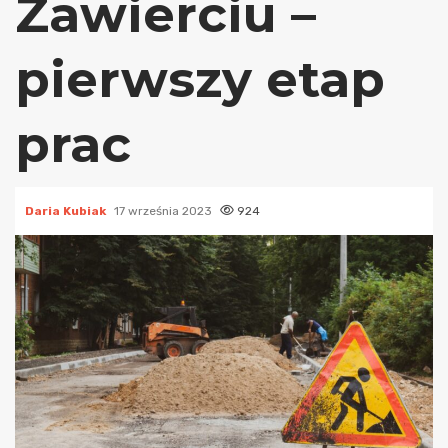
Zawierciu –
pierwszy etap
prac
Daria Kubiak
17 września 2023
924