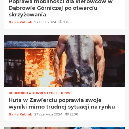
Poprawa mobilności dla kierowców w
Dąbrowie Górniczej po otwarciu
skrzyżowania
Daria Kubiak
13 lipca 2024
1355
BUDOWNICTWO I INWESTYCJE
NEWS
Huta w Zawierciu poprawia swoje
wyniki mimo trudnej sytuacji na rynku
Daria Kubiak
27 czerwca 2024
2208