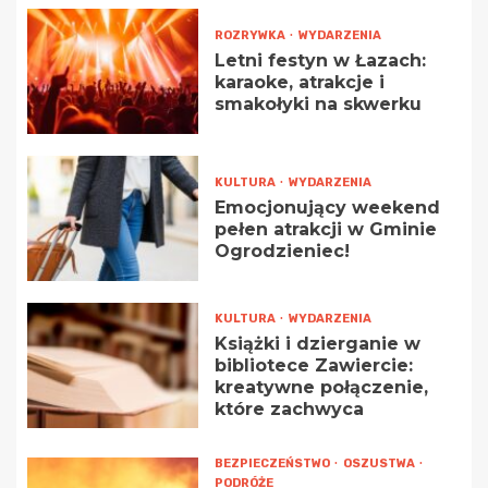
ROZRYWKA
WYDARZENIA
Letni festyn w Łazach:
karaoke, atrakcje i
smakołyki na skwerku
KULTURA
WYDARZENIA
Emocjonujący weekend
pełen atrakcji w Gminie
Ogrodzieniec!
KULTURA
WYDARZENIA
Książki i dzierganie w
bibliotece Zawiercie:
kreatywne połączenie,
które zachwyca
BEZPIECZEŃSTWO
OSZUSTWA
PODRÓŻE