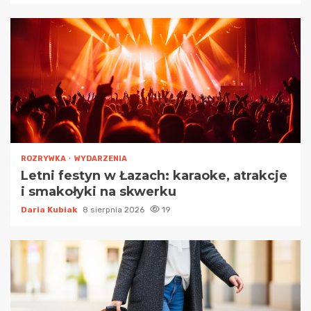
ROZRYWKA
WYDARZENIA
Letni festyn w Łazach: karaoke, atrakcje
i smakołyki na skwerku
Daria Kubiak
8 sierpnia 2026
19