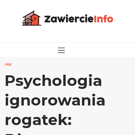
Przejdź
do
treści
MENU
GŁÓWNE
/H2
Psychologia
ignorowania
rogatek: