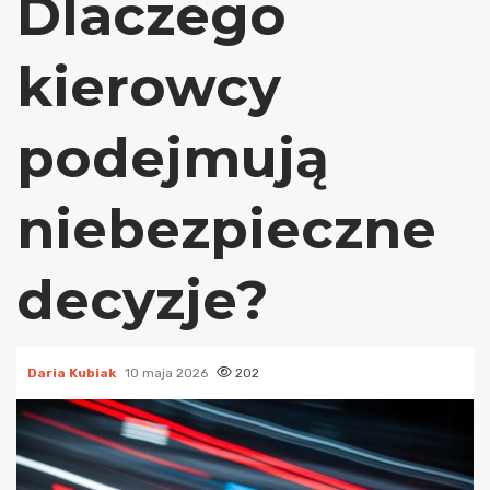
Dlaczego
kierowcy
podejmują
niebezpieczne
decyzje?
Daria Kubiak
10 maja 2026
202