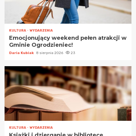
KULTURA
WYDARZENIA
Emocjonujący weekend pełen atrakcji w
Gminie Ogrodzieniec!
Daria Kubiak
8 sierpnia 2026
23
KULTURA
WYDARZENIA
Książki i dzierganie w bibliotece