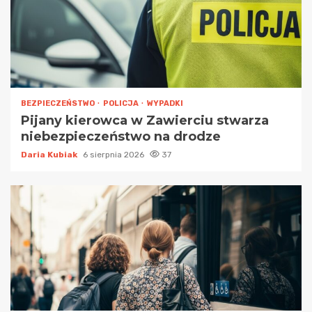
BEZPIECZEŃSTWO
POLICJA
WYPADKI
Pijany kierowca w Zawierciu stwarza
niebezpieczeństwo na drodze
Daria Kubiak
6 sierpnia 2026
37