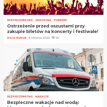
BEZPIECZEŃSTWO
OSZUSTWA
PODRÓŻE
Ostrzeżenie przed oszustami przy
zakupie biletów na koncerty i festiwale!
Daria Kubiak
8 sierpnia 2026
25
BEZPIECZEŃSTWO
WAKACJE
Bezpieczne wakacje nad wodą: