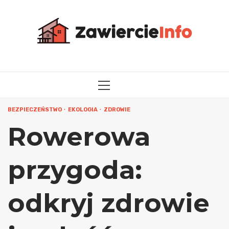
Przejdź
do
treści
MENU
GŁÓWNE
BEZPIECZEŃSTWO
EKOLOGIA
ZDROWIE
Rowerowa
przygoda:
odkryj zdrowie