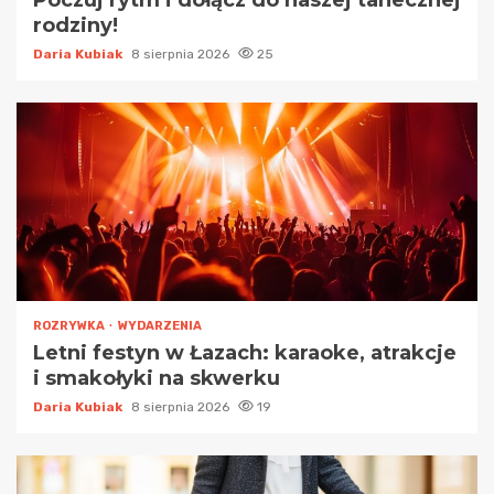
rodziny!
Daria Kubiak
8 sierpnia 2026
25
ROZRYWKA
WYDARZENIA
Letni festyn w Łazach: karaoke, atrakcje
i smakołyki na skwerku
Daria Kubiak
8 sierpnia 2026
19