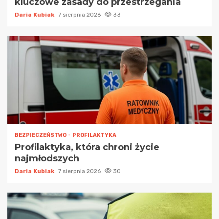
kluczowe zasady do przestrzegania
Daria Kubiak
7 sierpnia 2026
33
BEZPIECZEŃSTWO
PROFILAKTYKA
Profilaktyka, która chroni życie
najmłodszych
Daria Kubiak
7 sierpnia 2026
30