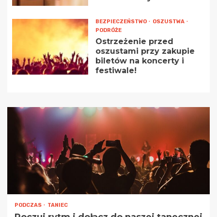
BEZPIECZEŃSTWO
OSZUSTWA
PODRÓŻE
Ostrzeżenie przed
oszustami przy zakupie
biletów na koncerty i
festiwale!
PODCZAS
TANIEC
Poczuj rytm i dołącz do naszej tanecznej