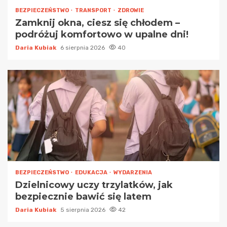
BEZPIECZEŃSTWO
TRANSPORT
ZDROWIE
Zamknij okna, ciesz się chłodem –
podróżuj komfortowo w upalne dni!
Daria Kubiak
6 sierpnia 2026
40
BEZPIECZEŃSTWO
EDUKACJA
WYDARZENIA
Dzielnicowy uczy trzylatków, jak
bezpiecznie bawić się latem
Daria Kubiak
5 sierpnia 2026
42