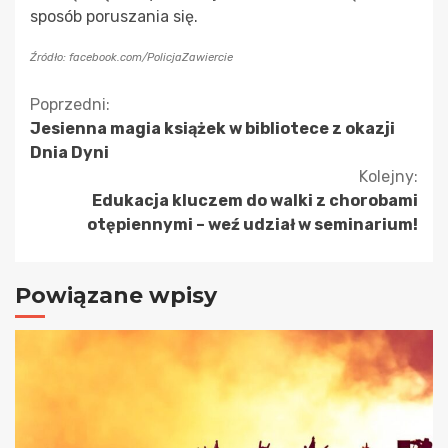
sposób poruszania się.
Źródło: facebook.com/PolicjaZawiercie
Kontynuuj
Poprzedni:
Jesienna magia książek w bibliotece z okazji
czytanie
Dnia Dyni
Kolejny:
Edukacja kluczem do walki z chorobami
otępiennymi – weź udział w seminarium!
Powiązane wpisy