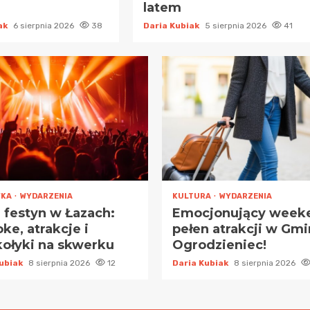
latem
iak
6 sierpnia 2026
38
Daria Kubiak
5 sierpnia 2026
41
WKA
WYDARZENIA
KULTURA
WYDARZENIA
i festyn w Łazach:
Emocjonujący week
ke, atrakcje i
pełen atrakcji w Gmi
ołyki na skwerku
Ogrodzieniec!
Kubiak
8 sierpnia 2026
12
Daria Kubiak
8 sierpnia 2026