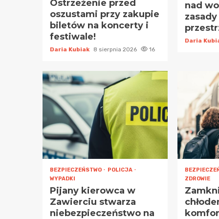
Ostrzeżenie przed
nad wo
oszustami przy zakupie
zasady
biletów na koncerty i
przest
festiwale!
Daria Kub
Daria Kubiak
8 sierpnia 2026
16
BEZPIECZEŃSTWO
POLICJA
BEZPIECZE
WYPADKI
ZDROWIE
Pijany kierowca w
Zamknij
Zawierciu stwarza
chłode
niebezpieczeństwo na
komfor