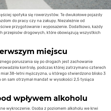
zęściej spotyka się rowerzystów. Te dwukołowe pojazdy
jazdom do pracy czy na zakupy. Niezależnie od
aściwe przygotowanie i wyposażenie. Dodatkowo, każdy
h przepisów drogowych, które obowiązują wszystkich
ierwszym miejscu
nego poruszania się po drogach jest zachowanie
eprowadziła kontrolę, podczas której zatrzymano czterech
miał 38-letni mężczyzna, u którego stwierdzono blisko 3
 a on sam otrzymał mandat w wysokości 2,5 tysiąca
pod wpływem alkoholu
żne wykroczenie. Osoba z poziomem alkoholu we krwi