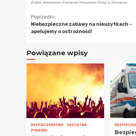
Źródło: Wiadomości Komenda Powiatowa Policji w Zawierciu
Kontynuuj
Poprzedni:
Niebezpieczne zabawy na nieużytkach –
czytanie
apelujemy o ostrożność!
Powiązane wpisy
BEZPIECZEŃSTWO
OSZUSTWA
BEZPIECZE
PODRÓŻE
Bezpie