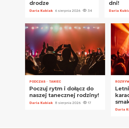
drodze
dni!
Daria Kubiak
6 sierpnia 2026
34
Daria Kub
PODCZAS
TANIEC
ROZRY
Poczuj rytm i dołącz do
Letn
naszej tanecznej rodziny!
karao
smak
Daria Kubiak
8 sierpnia 2026
17
Daria 