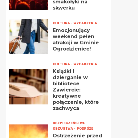
smakołyki na
skwerku
KULTURA
WYDARZENIA
Emocjonujący
weekend pełen
atrakcji w Gminie
Ogrodzieniec!
KULTURA
WYDARZENIA
Książki i
dzierganie w
bibliotece
Zawiercie:
kreatywne
połączenie, które
zachwyca
BEZPIECZEŃSTWO
OSZUSTWA
PODRÓŻE
Ostrzeżenie przed