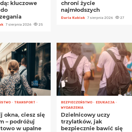
dą: kluczowe
chroni życie
 do
najmłodszych
rzegania
Daria Kubiak
7 sierpnia 2026
27
iak
7 sierpnia 2026
25
ŃSTWO
TRANSPORT
BEZPIECZEŃSTWO
EDUKACJA
WYDARZENIA
 okna, ciesz się
Dzielnicowy uczy
m – podróżuj
trzylatków, jak
towo w upalne
bezpiecznie bawić się