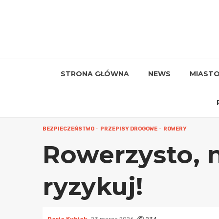
Przejdź
do
treści
STRONA GŁÓWNA
NEWS
MIAST
BEZPIECZEŃSTWO
PRZEPISY DROGOWE
ROWERY
Rowerzysto, ni
ryzykuj!