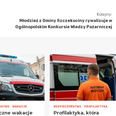
Kolejny:
Młodzież z Gminy Szczekociny rywalizuje w
Ogólnopolskim Konkursie Wiedzy Pożarniczej
ŃSTWO
WAKACJE
BEZPIECZEŃSTWO
PROFILAKTYKA
czne wakacje
Profilaktyka, która