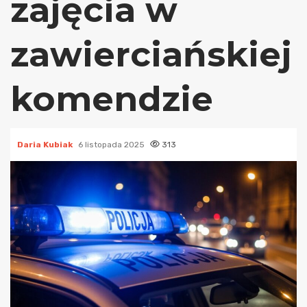
zajęcia w
zawierciańskiej
komendzie
Daria Kubiak
6 listopada 2025
313