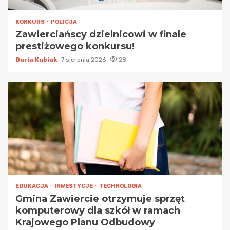
KONKURS
POLICJA
Zawierciańscy dzielnicowi w finale
prestiżowego konkursu!
Daria Kubiak
7 sierpnia 2026
28
EDUKACJA
INWESTYCJE
TECHNOLOGIA
Gmina Zawiercie otrzymuje sprzęt
komputerowy dla szkół w ramach
Krajowego Planu Odbudowy