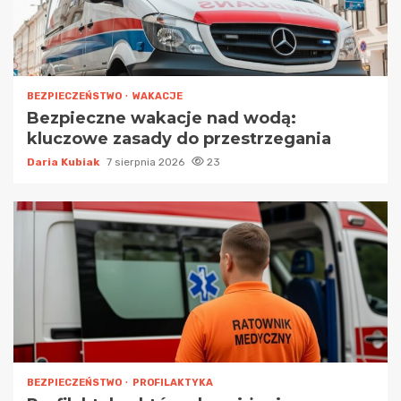
BEZPIECZEŃSTWO
WAKACJE
Bezpieczne wakacje nad wodą:
kluczowe zasady do przestrzegania
Daria Kubiak
7 sierpnia 2026
23
BEZPIECZEŃSTWO
PROFILAKTYKA