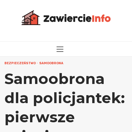
Przejdź
do
treści
MENU
GŁÓWNE
BEZPIECZEŃSTWO
SAMOOBRONA
Samoobrona
dla policjantek:
pierwsze