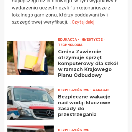
najlepszego dzielnicowego. W tym wyjątkowym
wydarzeniu uczestniczyli funkcjonariusze z
lokalnego garnizonu, którzy poddawani byli
szczegółowej weryfikacji...
Czytaj dalej
EDUKACJA
INWESTYCJE
TECHNOLOGIA
Gmina Zawiercie
otrzymuje sprzęt
komputerowy dla szkół
w ramach Krajowego
Planu Odbudowy
BEZPIECZEŃSTWO
WAKACJE
Bezpieczne wakacje
nad wodą: kluczowe
zasady do
przestrzegania
BEZPIECZEŃSTWO