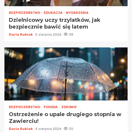
BEZPIECZEŃSTWO
EDUKACJA
WYDARZENIA
Dzielnicowy uczy trzylatków, jak
bezpiecznie bawić się latem
Daria Kubiak
5 sierpnia 2026
38
BEZPIECZEŃSTWO
POGODA
ZDROWIE
Ostrzeżenie o upale drugiego stopnia w
Zawierciu!
Daria Kubiak
4 sierpnia 2026
35