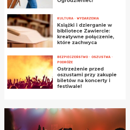
Ogrodzieniec!
KULTURA
WYDARZENIA
Książki i dzierganie w
bibliotece Zawiercie:
kreatywne połączenie,
które zachwyca
BEZPIECZEŃSTWO
OSZUSTWA
PODRÓŻE
Ostrzeżenie przed
oszustami przy zakupie
biletów na koncerty i
festiwale!