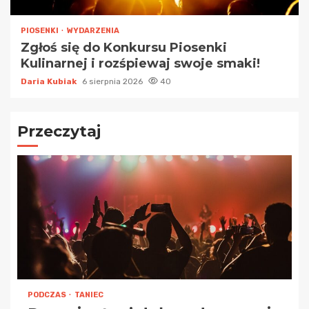
PIOSENKI
WYDARZENIA
Zgłoś się do Konkursu Piosenki
Kulinarnej i rozśpiewaj swoje smaki!
Daria Kubiak
6 sierpnia 2026
40
Przeczytaj
PODCZAS
TANIEC