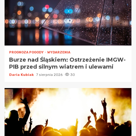
PROGNOZA POGODY
WYDARZENIA
Burze nad Śląskiem: Ostrzeżenie IMGW-
PIB przed silnym wiatrem i ulewami
Daria Kubiak
7 sierpnia 2026
30