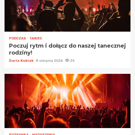
PODCZAS
TANIEC
Poczuj rytm i dołącz do naszej tanecznej
rodziny!
Daria Kubiak
8 sierpnia 2026
25
ROZRYWKA
WYDARZENIA