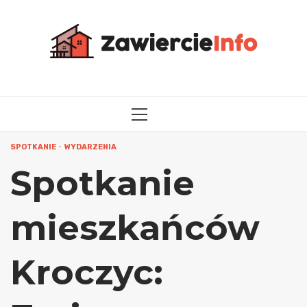
Przejdź
do
treści
MENU
GŁÓWNE
SPOTKANIE
WYDARZENIA
Spotkanie
mieszkańców
Kroczyc: