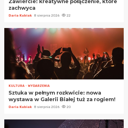
Zawiercie: kreatywne połączenie, które
zachwyca
Daria Kubiak
8 sierpnia 2026
22
KULTURA
WYDARZENIA
Sztuka w pełnym rozkwicie: nowa
wystawa w Galerii Białej tuż za rogiem!
Daria Kubiak
8 sierpnia 2026
20