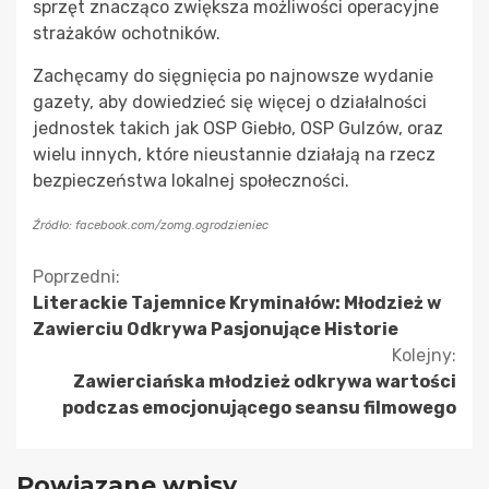
sprzęt znacząco zwiększa możliwości operacyjne
strażaków ochotników.
Zachęcamy do sięgnięcia po najnowsze wydanie
gazety, aby dowiedzieć się więcej o działalności
jednostek takich jak OSP Giebło, OSP Gulzów, oraz
wielu innych, które nieustannie działają na rzecz
bezpieczeństwa lokalnej społeczności.
Źródło: facebook.com/zomg.ogrodzieniec
Kontynuuj
Poprzedni:
Literackie Tajemnice Kryminałów: Młodzież w
czytanie
Zawierciu Odkrywa Pasjonujące Historie
Kolejny:
Zawierciańska młodzież odkrywa wartości
podczas emocjonującego seansu filmowego
Powiązane wpisy