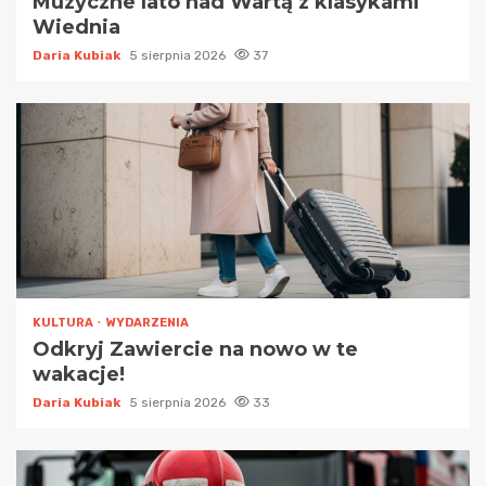
Muzyczne lato nad Wartą z klasykami
Wiednia
Daria Kubiak
5 sierpnia 2026
37
KULTURA
WYDARZENIA
Odkryj Zawiercie na nowo w te
wakacje!
Daria Kubiak
5 sierpnia 2026
33