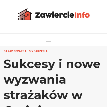
Przejdź
do
treści
MENU
GŁÓWNE
STRAŻ POŻARNA
WYDARZENIA
Sukcesy i nowe
wyzwania
strażaków w