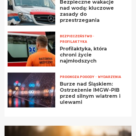
Bezpieczne wakacje
nad wodą: kluczowe
zasady do
przestrzegania
BEZPIECZEŃSTWO
PROFILAKTYKA
Profilaktyka, która
chroni życie
najmłodszych
PROGNOZA POGODY
WYDARZENIA
Burze nad Śląskiem:
Ostrzeżenie IMGW-PIB
przed silnym wiatrem i
ulewami