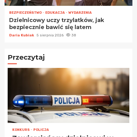
BEZPIECZEŃSTWO
EDUKACJA
WYDARZENIA
Dzielnicowy uczy trzylatków, jak
bezpiecznie bawić się latem
Daria Kubiak
5 sierpnia 2026
38
Przeczytaj
KONKURS
POLICJA