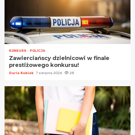
KONKURS
POLICJA
Zawierciańscy dzielnicowi w finale
prestiżowego konkursu!
Daria Kubiak
7 sierpnia 2026
28