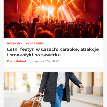
ROZRYWKA
WYDARZENIA
Letni festyn w Łazach: karaoke, atrakcje
i smakołyki na skwerku
Daria Kubiak
8 sierpnia 2026
22