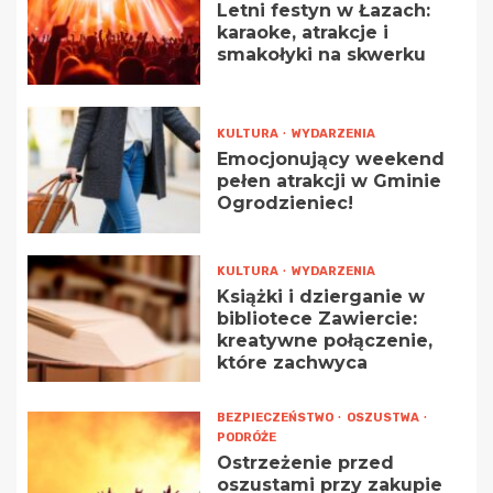
Letni festyn w Łazach:
karaoke, atrakcje i
smakołyki na skwerku
KULTURA
WYDARZENIA
Emocjonujący weekend
pełen atrakcji w Gminie
Ogrodzieniec!
KULTURA
WYDARZENIA
Książki i dzierganie w
bibliotece Zawiercie:
kreatywne połączenie,
które zachwyca
BEZPIECZEŃSTWO
OSZUSTWA
PODRÓŻE
Ostrzeżenie przed
oszustami przy zakupie