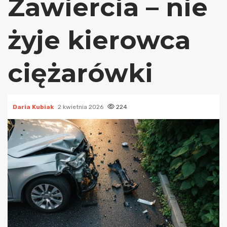
Zawiercia – nie
żyje kierowca
ciężarówki
Daria Kubiak
2 kwietnia 2026
224