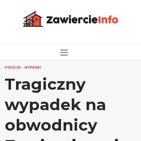
Przejdź
do
treści
MENU
GŁÓWNE
POLICJA
WYPADKI
Tragiczny
wypadek na
obwodnicy