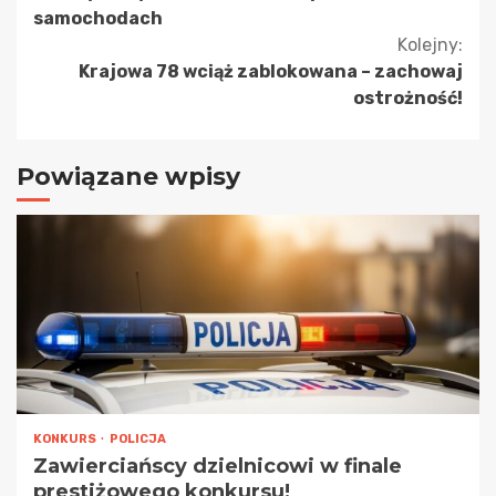
czytanie
samochodach
Kolejny:
Krajowa 78 wciąż zablokowana – zachowaj
ostrożność!
Powiązane wpisy
KONKURS
POLICJA
Zawierciańscy dzielnicowi w finale
prestiżowego konkursu!