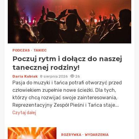
PODCZAS
TANIEC
Poczuj rytm i dołącz do naszej
tanecznej rodziny!
Daria Kubiak
8 sierpnia 2026
26
Pasja do muzyki i tańca potrafi otworzyć przed
człowiekiem zupełnie nowe ścieżki. Dla tych,
którzy chcą rozwijać swoje zainteresowania,
Reprezentacyjny Zespół Pieśni i Tańca staje...
Czytaj dalej
ROZRYWKA
WYDARZENIA