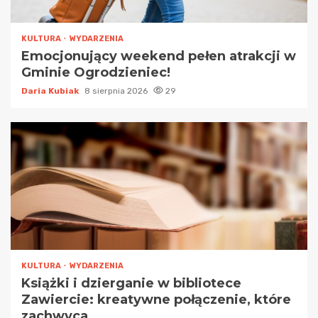
KULTURA
WYDARZENIA
Emocjonujący weekend pełen atrakcji w
Gminie Ogrodzieniec!
Daria Kubiak
8 sierpnia 2026
29
KULTURA
WYDARZENIA
Książki i dzierganie w bibliotece
Zawiercie: kreatywne połączenie, które
zachwyca