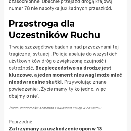
czasochłonne. Obecnie przejazd drogą krajową
numer 78 nie napotyka już żadnych przeszkód.
Przestroga dla
Uczestników Ruchu
Trwają szczegółowe badania nad przyczynami tej
tragicznej sytuacji. Policja apeluje do wszystkich
użytkowników dróg o zwiększoną czujność i
ostrożność.
Bezpieczeństwo na drodze jest
kluczowe, a jeden moment nieuwagi może mieć
nieodwracalne skutki.
Przywołując znane
powiedzenie: „Życie mamy tylko jedno, więc
dbajmy o nie”.
Źródło: Wiadomości Komenda Powiatowa Policji w Zawierciu
Kontynuuj
Poprzedni:
Zatrzymany za uszkodzenie opon w 13