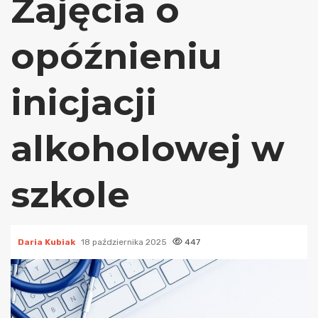
Zajęcia o
opóźnieniu
inicjacji
alkoholowej w
szkole
Daria Kubiak
18 października 2025
447