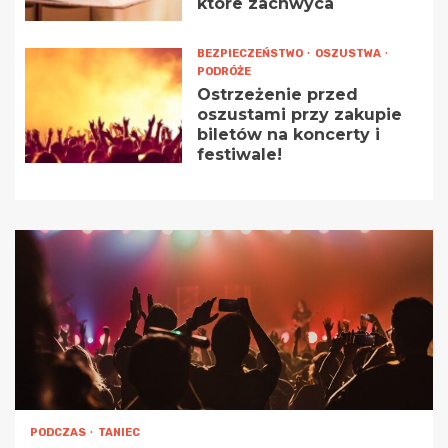
które zachwyca
BEZPIECZEŃSTWO
OSZUSTWA
PODRÓŻE
Ostrzeżenie przed
oszustami przy zakupie
biletów na koncerty i
festiwale!
PODCZAS
TANIEC