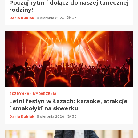
Poczuj rytm i dołącz do naszej tanecznej
rodziny!
Daria Kubiak
8 sierpnia 2026
37
ROZRYWKA
WYDARZENIA
Letni festyn w Łazach: karaoke, atrakcje
i smakołyki na skwerku
Daria Kubiak
8 sierpnia 2026
33