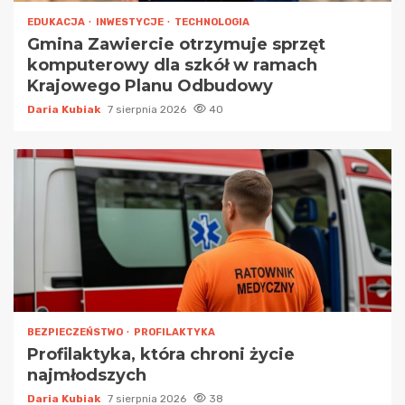
EDUKACJA
INWESTYCJE
TECHNOLOGIA
Gmina Zawiercie otrzymuje sprzęt
komputerowy dla szkół w ramach
Krajowego Planu Odbudowy
Daria Kubiak
7 sierpnia 2026
40
BEZPIECZEŃSTWO
PROFILAKTYKA
Profilaktyka, która chroni życie
najmłodszych
Daria Kubiak
7 sierpnia 2026
38